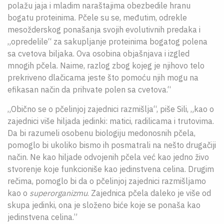
polažu jaja i mladim naraštajima obezbedile hranu
bogatu proteinima. Pčele su se, međutim, odrekle
mesožderskog ponašanja svojih evolutivnih predaka i
„opredelile“ za sakupljanje proteinima bogatog polena
sa cvetova biljaka. Ova osobina objašnjava i izgled
mnogih pčela. Naime, razlog zbog kojeg je njihovo telo
prekriveno dlačicama jeste što pomoću njih mogu na
efikasan način da prihvate polen sa cvetova.“
„Obično se o pčelinjoj zajednici razmišlja“, piše Sili, „kao o
zajednici više hiljada jedinki: matici, radilicama i trutovima.
Da bi razumeli osobenu biologiju medonosnih pčela,
pomoglo bi ukoliko bismo ih posmatrali na nešto drugačiji
način. Ne kao hiljade odvojenih pčela već kao jedno živo
stvorenje koje funkcioniše kao jedinstvena celina. Drugim
rečima, pomoglo bi da o pčelinjoj zajednici razmišljamo
kao o
superorganizmu
. Zajednica pčela daleko je više od
skupa jedinki, ona je složeno biće koje se ponaša kao
jedinstvena celina.”