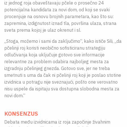
iz jednog roja obaveštavaju pčele o prosečno 24
potencijalna kandidata za novi dom, od koji se svaki
procenjuje na osnovu brojnih parametara, kao što su:
zapremina, izdignutost iznad tla, površina ulaza, strana
sveta prema kojoj je ulaz okrenut i sl.
„Stoga, možemo i sami da zaključimo“, kako ističe Sili, „da
pčelinji roj koristi neobično sofisticiranu strategiju
odlučivanja koja uključuje gotovo sve informacije
relevantne za problem odabira najboljeg mesta za
izgradnju pčelinjeg gnezda. Gotovo sve, jer ne treba
smetnuti s uma da čak ni pčelinji roj koji je poslao stotine
izvidnica u potragu nije sveznajući, pošto one verovatno
nisu uspele da ispitaju sva dostupna slobodna mesta za
novi dom.“
KONSENZUS
Debata među izvidnicama iz roja započinje živahnim