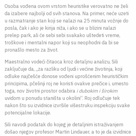
Osoba vođena ovom vrstom heuristike verovatno ne želi
da izabere najbolji od svih stanova. Na primer, neće uzeti
u razmatranje stan koji se nalazi na 25 minuta vožnje do
posla, čak i ako je kirija niža, i ako se u blizini nalazi
prelep park, ali će sebi sebi svakako uštedeti vreme,
troškove i mentalni napor koji su neophodni da bi se
pronašlo mesto za život.
Maestralno vodeći čitaoca kroz detaljnu analizu, Sili
zaključuje da, „za razliku od ljudi i većine životinja, koji
odluke najčešće donose vođeni uprošćenim heurističkim
principima, pčelinji roj ne koristi ovakve prečice i, umesto
toga, nov životni prostor odabira
i dubokim i širokim
uvidom u ponudu staništa u okolini“. Roj odlučuje tek
nakon što su izvidnice izvršile višestruku inspekciju svake
potencijalne lokacije.
Sili navodi podatak do kojeg je detaljnim istraživanjem
došao njegov profesor Martin Lindauer, a to je da izvidnice