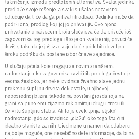
takmičenju između predloženih alternativa. Svaka jedinka
predlaže svoje rešenje, a svaki slušalac nezavisno
odlučuje da li će da ga prihvati ili odbaci. Jedinka može da
podrži onaj predlog koji joj je prihvatljiv. Ovo njeno
prihvatanje u najvećem broju slučajeva će da privuče još
zagovornika tog predloga i što je on kvalitetniji, privući će
ih više, tako da je još izvesnije da će pridobiti dovoljno
široku podršku da postane izbor čitave zajednice.
U slučaju pčela koje tragaju za novim staništem,
nadmetanje oko zagovornika različitih predloga često je
veoma žestoko, jer neke izvidnice živahno slave jednu
prekrsnu šupljinu drveta dok ostale, u njihovoj
neposrednoj blizini, takođe na površini grozda roja na
grani, sa puno entuzijazma reklamiraju drugu, treću ili
četvrtu šupljinu stabla. Ali to je uvek „prijateljsko“
nadmetanje, gde se izvidnice „slažu“ oko toga šta čini
idealno stanište za njih. Ujedinjene u nameri da odaberu
najbolje moguće, one nesebično dele informacije, da bi na