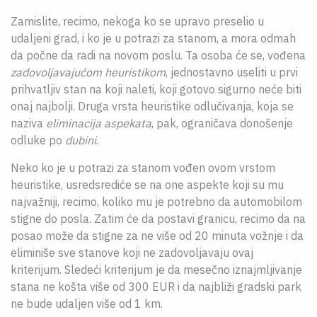
Zamislite, recimo, nekoga ko se upravo preselio u
udaljeni grad, i ko je u potrazi za stanom, a mora odmah
da počne da radi na novom poslu. Ta osoba će se, vođena
zadovoljavajućom heuristikom
, jednostavno useliti u prvi
prihvatljiv stan na koji naleti, koji gotovo sigurno neće biti
onaj najbolji. Druga vrsta heuristike odlučivanja, koja se
naziva
eliminacija aspekata
, pak, ograničava donošenje
odluke po
dubini
.
Neko ko je u potrazi za stanom vođen ovom vrstom
heuristike, usredsrediće se na one aspekte koji su mu
najvažniji, recimo, koliko mu je potrebno da automobilom
stigne do posla. Zatim će da postavi granicu, recimo da na
posao može da stigne za ne više od 20 minuta vožnje i da
eliminiše sve stanove koji ne zadovoljavaju ovaj
kriterijum. Sledeći kriterijum je da mesečno iznajmljivanje
stana ne košta više od 300 EUR i da najbliži gradski park
ne bude udaljen više od 1 km.