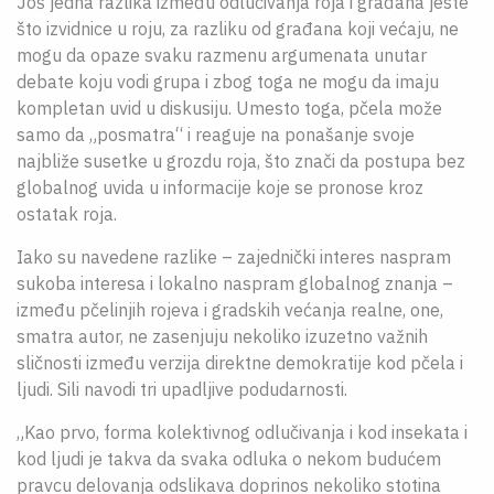
Još jedna razlika između odlučivanja roja i građana jeste
što izvidnice u roju, za razliku od građana koji većaju, ne
mogu da opaze svaku razmenu argumenata unutar
debate koju vodi grupa i zbog toga ne mogu da imaju
kompletan uvid u diskusiju. Umesto toga, pčela može
samo da „posmatra“ i reaguje na ponašanje svoje
najbliže susetke u grozdu roja, što znači da postupa bez
globalnog uvida u informacije koje se pronose kroz
ostatak roja.
Iako su navedene razlike – zajednički interes naspram
sukoba interesa i lokalno naspram globalnog znanja –
između pčelinjih rojeva i gradskih većanja realne, one,
smatra autor, ne zasenjuju nekoliko izuzetno važnih
sličnosti između verzija direktne demokratije kod pčela i
ljudi. Sili navodi tri upadljive podudarnosti.
„Kao prvo, forma kolektivnog odlučivanja i kod insekata i
kod ljudi je takva da svaka odluka o nekom budućem
pravcu delovanja odslikava doprinos nekoliko stotina