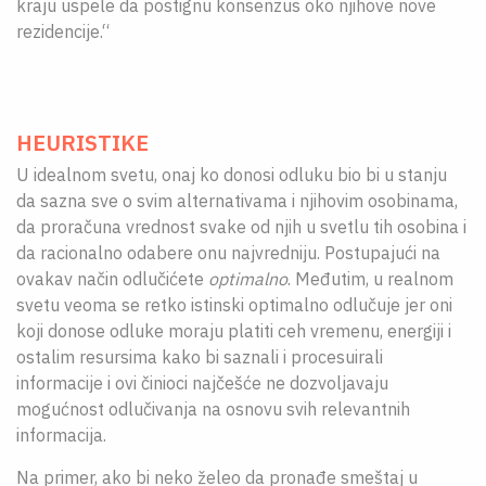
kraju uspele da postignu konsenzus oko njihove nove
rezidencije.“
HEURISTIKE
U idealnom svetu, onaj ko donosi odluku bio bi u stanju
da sazna sve o svim alternativama i njihovim osobinama,
da proračuna vrednost svake od njih u svetlu tih osobina i
da racionalno odabere onu najvredniju. Postupajući na
ovakav način odlučićete
optimalno
. Međutim, u realnom
svetu veoma se retko istinski optimalno odlučuje jer oni
koji donose odluke moraju platiti ceh vremenu, energiji i
ostalim resursima kako bi saznali i procesuirali
informacije i ovi činioci najčešće ne dozvoljavaju
mogućnost odlučivanja na osnovu svih relevantnih
informacija.
Na primer, ako bi neko želeo da pronađe smeštaj u