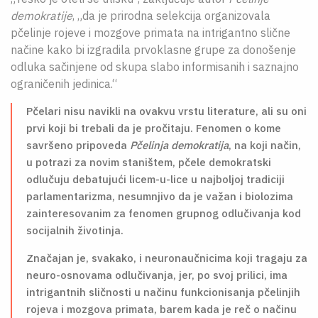
demokratije
, „da je prirodna selekcija organizovala
pčelinje rojeve i mozgove primata na intrigantno slične
načine kako bi izgradila prvoklasne grupe za donošenje
odluka sačinjene od skupa slabo informisanih i saznajno
ograničenih jedinica.“
Pčelari nisu navikli na ovakvu vrstu literature, ali su oni
prvi koji bi trebali da je pročitaju. Fenomen o kome
savršeno pripoveda
Pčelinja demokratija
, na koji način,
u potrazi za novim staništem, pčele demokratski
odlučuju debatujući licem-u-lice u najboljoj tradiciji
parlamentarizma, nesumnjivo da je važan i biolozima
zainteresovanim za fenomen grupnog odlučivanja kod
socijalnih životinja.
Značajan je, svakako, i neuronaučnicima koji tragaju za
neuro-osnovama odlučivanja, jer, po svoj prilici, ima
intrigantnih sličnosti u načinu funkcionisanja pčelinjih
rojeva i mozgova primata, barem kada je reč o načinu