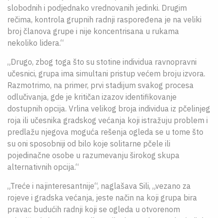
slobodnih i podjednako vrednovanih jedinki. Drugim
rečima, kontrola grupnih radnji raspoređena je na veliki
broj članova grupe i nije koncentrisana u rukama
nekoliko lidera.“
„Drugo, zbog toga što su stotine individua ravnopravni
učesnici, grupa ima simultani pristup većem broju izvora.
Razmotrimo, na primer, prvi stadijum svakog procesa
odlučivanja, gde je kritičan izazov identifikovanje
dostupnih opcija. Vrlina velikog broja individua iz pčelinjeg
roja ili učesnika gradskog većanja koji istražuju problem i
predlažu njegova moguća rešenja ogleda se u tome što
su oni sposobniji od bilo koje solitarne pčele ili
pojedinačne osobe u razumevanju širokog skupa
alternativnih opcija.“
„Treće i najinteresantnije“, naglašava Sili, „vezano za
rojeve i gradska većanja, jeste način na koji grupa bira
pravac budućih radnji koji se ogleda u otvorenom