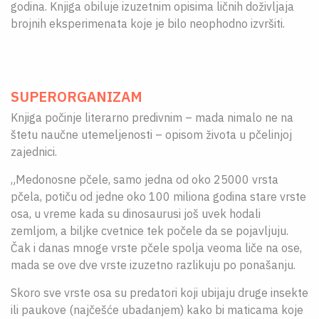
godina. Knjiga obiluje izuzetnim opisima ličnih doživljaja
brojnih eksperimenata koje je bilo neophodno izvršiti.
SUPERORGANIZAM
Knjiga počinje literarno predivnim – mada nimalo ne na
štetu naučne utemeljenosti – opisom života u pčelinjoj
zajednici.
„Medonosne pčele, samo jedna od oko 25000 vrsta
pčela, potiču od jedne oko 100 miliona godina stare vrste
osa, u vreme kada su dinosaurusi još uvek hodali
zemljom, a biljke cvetnice tek počele da se pojavljuju.
Čak i danas mnoge vrste pčele spolja veoma liče na ose,
mada se ove dve vrste izuzetno razlikuju po ponašanju.
Skoro sve vrste osa su predatori koji ubijaju druge insekte
ili paukove (najčešće ubadanjem) kako bi maticama koje