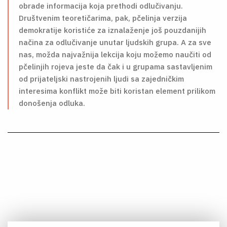
obrade informacija koja prethodi odlučivanju.
Društvenim teoretičarima, pak, pčelinja verzija
demokratije koristiće za iznalaženje još pouzdanijih
načina za odlučivanje unutar ljudskih grupa. A za sve
nas, možda najvažnija lekcija koju možemo naučiti od
pčelinjih rojeva jeste da čak i u grupama sastavljenim
od prijateljski nastrojenih ljudi sa zajedničkim
interesima konflikt može biti koristan element prilikom
donošenja odluka.