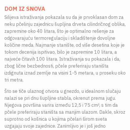
DOM IZ SNOVA
Silijeva istraživanja pokazala su da je prvoklasan dom za
neku pčelinju zajednicu šupljina drveta cilindričnog oblika,
zapremine oko 40 litara, što je optimalno rešenje za
odgovarajuću termoregulaciju i skladištenje dovoljne
količine meda. Najmanje stanište, od više desetina koje je
tokom decenija ispitivao, bilo je zapremine 10 litara, a
najveće čitavih 100 litara. Istraživanja su pokazala i da,
zbog lične bezbednosti, pčele preferiraju staništa
izdignuta iznad zemlje na visini 1-5 metara, u proseku oko
tri metra.
Što se tiče ulaznog otvora u gnezdo, u idealnom slučaju
nalazi se pri dnu šupljine stabla, okrenut prema jugu.
Njegova površina varira između 12,5 i 75 cm², s tim da
pčele preferiraju staništa sa manjim ulazom. Dakle, skroz
suprotno od košnica u kojima pčelari širom sveta
uzgajaju svoje zajednice. Zanimljivo je i još jedno