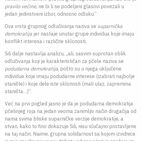
pravilo većine
, ne bi li se podeljeni glasovi povezali u
jedan jedinstveni izbor, odnosno odluku.“
Ova vrsta grupnog odlučivanja naziva se
suparnička
demokratija
jer nastaje unutar grupe individua koje imaju
konflikt interesa i različite sklonosti.
Sili dalje nastavlja analizu, „ali, sasvim suprotan oblik
odlučivanja koji je karakterističan za pčele naziva se
podudarna demokratija
, pošto su u njega uključene
individue koje imaju podudarne interese (izabrati najbolje
stanište) i koje dele iste sklonosti (mali ulaz, zapremina
staništa…)“.
Već na prvi pogled jasno je da je podudarna demokratija
pčelinjeg roja na jedan veoma zanimljiv način drugačija od
nama svima bliske suparničke verzije demokratije, a
stvari, kako to fino dokazuje Sili, nisu slučajno postavljene
na taj način. Naime, grupna solidarnost sa kojom izvidnice