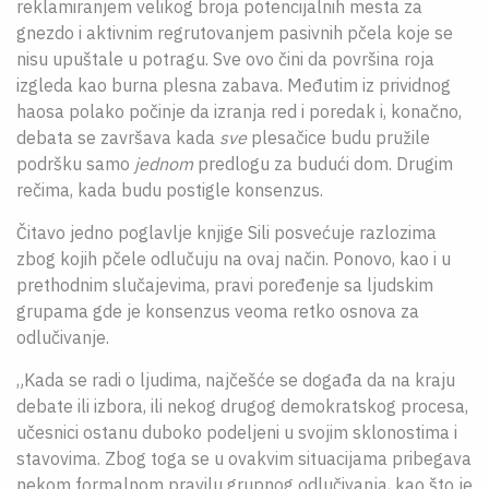
reklamiranjem velikog broja potencijalnih mesta za
gnezdo i aktivnim regrutovanjem pasivnih pčela koje se
nisu upuštale u potragu. Sve ovo čini da površina roja
izgleda kao burna plesna zabava. Međutim iz prividnog
haosa polako počinje da izranja red i poredak i, konačno,
debata se završava kada
sve
plesačice budu pružile
podršku samo
jednom
predlogu za budući dom. Drugim
rečima, kada budu postigle konsenzus.
Čitavo jedno poglavlje knjige Sili posvećuje razlozima
zbog kojih pčele odlučuju na ovaj način. Ponovo, kao i u
prethodnim slučajevima, pravi poređenje sa ljudskim
grupama gde je konsenzus veoma retko osnova za
odlučivanje.
„Kada se radi o ljudima, najčešće se događa da na kraju
debate ili izbora, ili nekog drugog demokratskog procesa,
učesnici ostanu duboko podeljeni u svojim sklonostima i
stavovima. Zbog toga se u ovakvim situacijama pribegava
nekom formalnom pravilu grupnog odlučivanja, kao što je