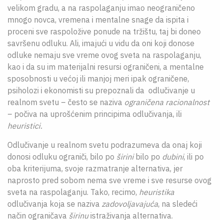
velikom gradu, a na raspolaganju imao neograničeno
mnogo novca, vremena i mentalne snage da ispita i
proceni sve raspoložive ponude na tržištu, taj bi doneo
savršenu odluku. Ali, imajući u vidu da oni koji donose
odluke nemaju sve vreme ovog sveta na raspolaganju,
kao i da su im materijalni resursi ograničeni, a mentalne
sposobnosti u većoj ili manjoj meri ipak ograničene,
psiholozi i ekonomisti su prepoznali da odlučivanje u
realnom svetu – često se naziva
ograničena racionalnost
– počiva na uprošćenim principima odlučivanja, ili
heuristici.
Odlučivanje u realnom svetu podrazumeva da onaj koji
donosi odluku ograniči, bilo po
širini
bilo po
dubini
, ili po
oba kriterijuma, svoje razmatranje alternativa, jer
naprosto pred sobom nema sve vreme i sve resurse ovog
sveta na raspolaganju. Tako, recimo,
heuristika
odlučivanja koja se naziva
zadovoljavajuća
, na sledeći
način ograničava
širinu
istraživanja alternativa.