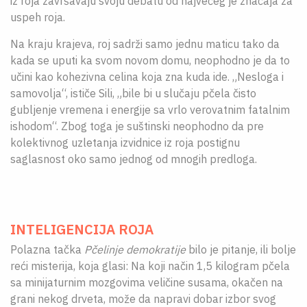
iz roja završavaju svoju debatu od najvećeg je značaja za
uspeh roja.
Na kraju krajeva, roj sadrži samo jednu maticu tako da
kada se uputi ka svom novom domu, neophodno je da to
učini kao kohezivna celina koja zna kuda ide. „Nesloga i
samovolja“, ističe Sili, „bile bi u slučaju pčela čisto
gubljenje vremena i energije sa vrlo verovatnim fatalnim
ishodom“. Zbog toga je suštinski neophodno da pre
kolektivnog uzletanja izvidnice iz roja postignu
saglasnost oko samo jednog od mnogih predloga.
INTELIGENCIJA ROJA
Polazna tačka
Pčelinje demokratije
bilo je pitanje, ili bolje
reći misterija, koja glasi: Na koji način 1,5 kilogram pčela
sa minijaturnim mozgovima veličine susama, okačen na
grani nekog drveta, može da napravi dobar izbor svog