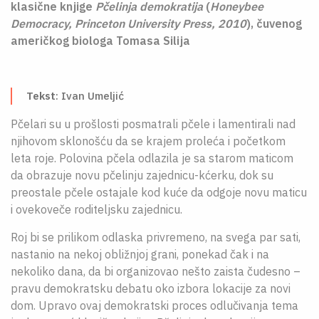
klasične knjige
Pčelinja demokratija
(
Honeybee
O NAMA
Democracy, Princeton University Press, 2010
), čuvenog
američkog biologa Tomasa Silija
CPN
ЋИР
Tekst
: Ivan Umeljić
Pčelari su u prošlosti posmatrali pčele i lamentirali nad
njihovom sklonošću da se krajem proleća i početkom
leta roje. Polovina pčela odlazila je sa starom maticom
da obrazuje novu pčelinju zajednicu-kćerku, dok su
preostale pčele ostajale kod kuće da odgoje novu maticu
i ovekoveče roditeljsku zajednicu.
Roj bi se prilikom odlaska privremeno, na svega par sati,
nastanio na nekoj obližnjoj grani, ponekad čak i na
nekoliko dana, da bi organizovao nešto zaista čudesno –
pravu demokratsku debatu oko izbora lokacije za novi
dom. Upravo ovaj demokratski proces odlučivanja tema