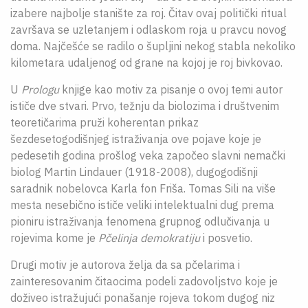
izabere najbolje stanište za roj. Čitav ovaj politički ritual
završava se uzletanjem i odlaskom roja u pravcu novog
doma. Najčešće se radilo o šupljini nekog stabla nekoliko
kilometara udaljenog od grane na kojoj je roj bivkovao.
U
Prologu
knjige kao motiv za pisanje o ovoj temi autor
ističe dve stvari. Prvo, težnju da biolozima i društvenim
teoretičarima pruži koherentan prikaz
šezdesetogodišnjeg istraživanja ove pojave koje je
pedesetih godina prošlog veka započeo slavni nemački
biolog Martin Lindauer (1918-2008), dugogodišnji
saradnik nobelovca Karla fon Friša. Tomas Sili na više
mesta nesebično ističe veliki intelektualni dug prema
pioniru istraživanja fenomena grupnog odlučivanja u
rojevima kome je
Pčelinja demokratiju
i posvetio.
Drugi motiv je autorova želja da sa pčelarima i
zainteresovanim čitaocima podeli zadovoljstvo koje je
doživeo istražujući ponašanje rojeva tokom dugog niz