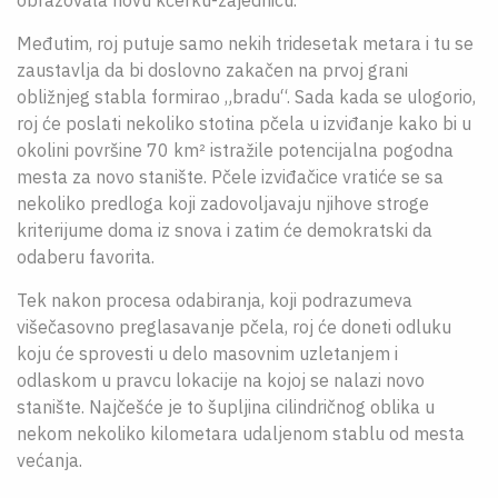
obrazovala novu kćerku-zajednicu.
Međutim, roj putuje samo nekih tridesetak metara i tu se
zaustavlja da bi doslovno zakačen na prvoj grani
obližnjeg stabla formirao „bradu“. Sada kada se ulogorio,
roj će poslati nekoliko stotina pčela u izviđanje kako bi u
okolini površine 70 km² istražile potencijalna pogodna
mesta za novo stanište. Pčele izviđačice vratiće se sa
nekoliko predloga koji zadovoljavaju njihove stroge
kriterijume doma iz snova i zatim će demokratski da
odaberu favorita.
Tek nakon procesa odabiranja, koji podrazumeva
višečasovno preglasavanje pčela, roj će doneti odluku
koju će sprovesti u delo masovnim uzletanjem i
odlaskom u pravcu lokacije na kojoj se nalazi novo
stanište. Najčešće je to šupljina cilindričnog oblika u
nekom nekoliko kilometara udaljenom stablu od mesta
većanja.