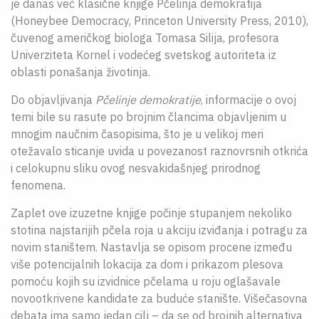
je danas već klasične knjige Pčelinja demokratija
(Honeybee Democracy, Princeton University Press, 2010),
čuvenog američkog biologa Tomasa Silija, profesora
Univerziteta Kornel i vodećeg svetskog autoriteta iz
oblasti ponašanja životinja.
Do objavljivanja
Pčelinje demokratije
, informacije o ovoj
temi bile su rasute po brojnim člancima objavljenim u
mnogim naučnim časopisima, što je u velikoj meri
otežavalo sticanje uvida u povezanost raznovrsnih otkrića
i celokupnu sliku ovog nesvakidašnjeg prirodnog
fenomena.
Zaplet ove izuzetne knjige počinje stupanjem nekoliko
stotina najstarijih pčela roja u akciju izviđanja i potragu za
novim staništem. Nastavlja se opisom procene između
više potencijalnih lokacija za dom i prikazom plesova
pomoću kojih su izvidnice pčelama u roju oglašavale
novootkrivene kandidate za buduće stanište. Višečasovna
debata ima samo jedan cilj – da se od brojnih alternativa