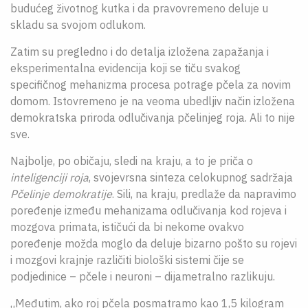
budućeg životnog kutka i da pravovremeno deluje u
skladu sa svojom odlukom.
Zatim su pregledno i do detalja izložena zapažanja i
eksperimentalna evidencija koji se tiču svakog
specifičnog mehanizma procesa potrage pčela za novim
domom. Istovremeno je na veoma ubedljiv način izložena
demokratska priroda odlučivanja pčelinjeg roja. Ali to nije
sve.
Najbolje, po običaju, sledi na kraju, a to je priča o
inteligenciji roja
, svojevrsna sinteza celokupnog sadržaja
Pčelinje demokratije
. Sili, na kraju, predlaže da napravimo
poređenje između mehanizama odlučivanja kod rojeva i
mozgova primata, ističući da bi nekome ovakvo
poređenje možda moglo da deluje bizarno pošto su rojevi
i mozgovi krajnje različiti biološki sistemi čije se
podjedinice – pčele i neuroni – dijametralno razlikuju.
„Međutim, ako roj pčela posmatramo kao 1,5 kilogram