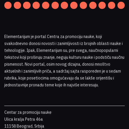
Elementarijum je portal Centra za promociju nauke
,
koji
svakodnevno donosi novosti i zanimljivosti iz brojnih oblasti nauke i
tehnologije. Ipak, Elementarijum su, pre svega, naučnopopularni
tekstovi koji proširuju znanje, neguju kulturu nauke i podstiču naučnu
pismenost. Novi portal, osim novog dizajna, donosi mnoštvo
aktuelnih i zanimljivih priča, a sadržaj sajta raspoređen je u sedam
rubrika, koje posetiocima omogućavaju da se lakše orijentišu i
jednostavnije pronađu teme koje ih najviše interesuju
.
Centar za promociju nauke
Ulica kralja Petra 46a
11158 Beograd, Srbija