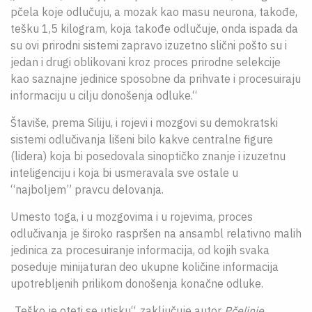
pčela koje odlučuju, a mozak kao masu neurona, takođe,
tešku 1,5 kilogram, koja takođe odlučuje, onda ispada da
su ovi prirodni sistemi zapravo izuzetno slični pošto su i
jedan i drugi oblikovani kroz proces prirodne selekcije
kao saznajne jedinice sposobne da prihvate i procesuiraju
informaciju u cilju donošenja odluke.“
Štaviše, prema Siliju, i rojevi i mozgovi su demokratski
sistemi odlučivanja lišeni bilo kakve centralne figure
(lidera) koja bi posedovala sinoptičko znanje i izuzetnu
inteligenciju i koja bi usmeravala sve ostale u
“najboljem” pravcu delovanja.
Umesto toga, i u mozgovima i u rojevima, proces
odlučivanja je široko raspršen na ansambl relativno malih
jedinica za procesuiranje informacija, od kojih svaka
poseduje minijaturan deo ukupne količine informacija
upotrebljenih prilikom donošenja konačne odluke.
„Teško je oteti se utisku“, zaključuje autor
Pčelinje