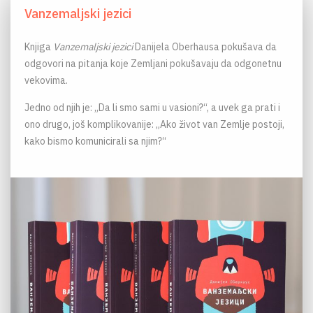
Vanzemaljski jezici
Knjiga
Vanzemaljski jezici
Danijela Oberhausa pokušava da
odgovori na pitanja koje Zemljani pokušavaju da odgonetnu
vekovima.
Jedno od njih je: „Da li smo sami u vasioni?“, a uvek ga prati i
ono drugo, još komplikovanije: „Ako život van Zemlje postoji,
kako bismo komunicirali sa njim?“