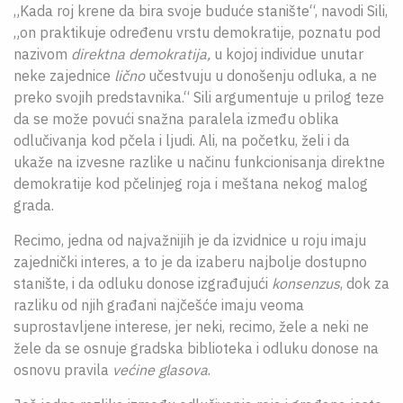
„Kada roj krene da bira svoje buduće stanište“, navodi Sili,
„on praktikuje određenu vrstu demokratije, poznatu pod
nazivom
direktna demokratija,
u kojoj individue unutar
neke zajednice
lično
učestvuju u donošenju odluka, a ne
preko svojih predstavnika.“ Sili argumentuje u prilog teze
da se može povući snažna paralela između oblika
odlučivanja kod pčela i ljudi. Ali, na početku, želi i da
ukaže na izvesne razlike u načinu funkcionisanja direktne
demokratije kod pčelinjeg roja i meštana nekog malog
grada.
Recimo, jedna od najvažnijih je da izvidnice u roju imaju
zajednički interes, a to je da izaberu najbolje dostupno
stanište, i da odluku donose izgrađujući
konsenzus
, dok za
razliku od njih građani najčešće imaju veoma
suprostavljene interese, jer neki, recimo, žele a neki ne
žele da se osnuje gradska biblioteka i odluku donose na
osnovu pravila
većine glasova
.