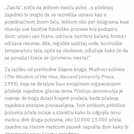
„Zaista“, ističe na jednom mestu autor, „o pčelinjoj
zajednici bi moglo da se razmišlja upravo kao o
pojedinačnom živom biću, teškom oko pet kilograma koje
obavlja sve bazične fiziološke procese koji podupiru
život: unosi i vari hranu, održava nutritivni balans, koristi i
održava resurse, diše, reguliše sadržaj vode, kontroliše
temperaturu tela, opšti sa okolinom, odlučuje kako će da
se ponaša i kreće se (promenu mesta).“
Za razliku od prethodne Silijeve knjige, Mudrost košnice
(
The Wisdom of the Hive
,
Harvard University Press
,
1995), koja se detaljno bavi socijalnom organizacijom
pčelinje zajednice, glavna tema
Pčelinje demokratije
je
rojenje, do koga dolazi krajem proleća, kada pčelinja
zajednica postane prenaseljena. Tom prilikom, približno
polovina pčela ostaje u staništu kako bi odgojila novu
maticu, dok druga polovina, oko 10.000-15.000 pčela,
zajedno sa starom maticom zauvek napušta dom kako bi