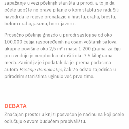
zapažanje u vezi pčelinjih staništa u prirodi, a to je da
pčele uopšte ne prave pitanje o kom stablu se radi. Sili
navodi da je rojeve pronalazio u hrastu, orahu, brestu,
belom orahu, jasenu, boru, javoru…
Prosečno pčelinje gnezdo u prirodi sastoji se od oko
100.000 ćelija raspoređenih na osam voštanih satova
ukupne površine oko 2,5 m² i mase 1.200 grama, za čiju
proizvodnju je neophodno utrošiti oko 7,5 kilograma
meda. Zanimljiv je i podatak da je, prema podacima
autora
Pčelinje demokratije
, čak 76 odsto zajednica u
prirodnim staništima uginulo već prve zime.
DEBATA
Značajan prostor u knjizi posvećen je načinu na koji pčele
odlučuju o svom budućem prebivalištu.