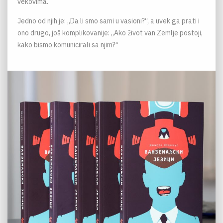
vekovima.
Jedno od njih je: „Da li smo sami u vasioni?“, a uvek ga prati i
ono drugo, još komplikovanije: „Ako život van Zemlje postoji,
kako bismo komunicirali sa njim?“