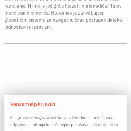
rastojanja. Njime je još grčki filozof i matematičar Tales
merio visine piramida. No, danas je zahvaljujući
globalnom sistemu za navigaciju čitav postupak daleko
jednostavniji i precizniji.
Vanzemaljski jezici
Knjiga
Vanzemaljski jezici
Danijela Oberhausa pokušava da
odgovori na pitanja koje Zemljani pokušavaju da odgonetnu