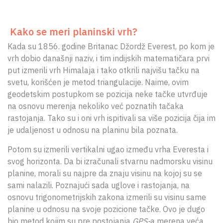
Kako se meri planinski vrh?
Kada su 1856. godine Britanac Džordž Everest, po kom je
vrh dobio današnji naziv, i tim indijskih matematičara prvi
put izmerili vrh Himalaja i tako otkrili najvišu tačku na
svetu, korišćen je metod triangulacije. Naime, ovim
geodetskim postupkom se pozicija neke tačke utvrđuje
na osnovu merenja nekoliko već poznatih tačaka
rastojanja. Tako su i oni vrh ispitivali sa više pozicija čija im
je udaljenost u odnosu na planinu bila poznata.
Potom su izmerili vertikalni ugao između vrha Everesta i
svog horizonta. Da bi izračunali stvarnu nadmorsku visinu
planine, morali su najpre da znaju visinu na kojoj su se
sami nalazili. Poznajući sada uglove i rastojanja, na
osnovu trigonometrijskih zakona izmerili su visinu same
planine u odnosu na svoje pozicione tačke. Ovo je dugo
bio metod kojim su pre postojanja
GPS-
a merena veća