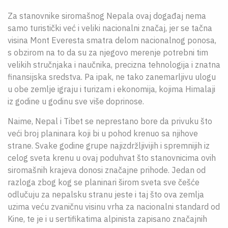
Za stanovnike siromašnog Nepala ovaj događaj nema
samo turistički već i veliki nacionalni značaj, jer se tačna
visina Mont Everesta smatra delom nacionalnog ponosa,
s obzirom na to da su za njegovo merenje potrebni tim
velikih stručnjaka i naučnika, precizna tehnologija i znatna
finansijska sredstva. Pa ipak, ne tako zanemarljivu ulogu
u obe zemlje igraju i turizam i ekonomija, kojima Himalaji
iz godine u godinu sve više doprinose.
Naime, Nepal i Tibet se neprestano bore da privuku što
veći broj planinara koji bi u pohod krenuo sa njihove
strane. Svake godine grupe najizdržljivijih i spremnijih iz
celog sveta krenu u ovaj poduhvat što stanovnicima ovih
siromašnih krajeva donosi značajne prihode. Jedan od
razloga zbog kog se planinari širom sveta sve češće
odlučuju za nepalsku stranu jeste i taj što ova zemlja
uzima veću zvaničnu visinu vrha za nacionalni standard od
Kine, te je i u sertifikatima alpinista zapisano značajnih