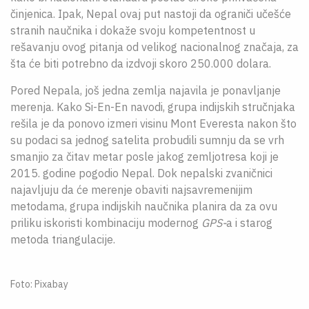
činjenica. Ipak, Nepal ovaj put nastoji da ograniči učešće
stranih naučnika i dokaže svoju kompetentnost u
rešavanju ovog pitanja od velikog nacionalnog značaja, za
šta će biti potrebno da izdvoji skoro 250.000 dolara.
Pored Nepala, još jedna zemlja najavila je ponavljanje
merenja. Kako Si-En-En navodi, grupa indijskih stručnjaka
rešila je da ponovo izmeri visinu Mont Everesta nakon što
su podaci sa jednog satelita probudili sumnju da se vrh
smanjio za čitav metar posle jakog zemljotresa koji je
2015. godine pogodio Nepal. Dok nepalski zvaničnici
najavljuju da će merenje obaviti najsavremenijim
metodama, grupa indijskih naučnika planira da za ovu
priliku iskoristi kombinaciju modernog
GPS-
a i starog
metoda triangulacije.
Foto: Pixabay