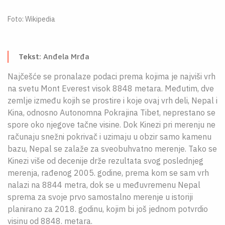
O NAMA
Foto: Wikipedia
CPN
ЋИР
Tekst
: Anđela Mrđa
Najčešće se pronalaze podaci prema kojima je najviši vrh
na svetu Mont Everest visok 8848 metara. Međutim, dve
zemlje između kojih se prostire i koje ovaj vrh deli, Nepal i
Kina, odnosno Autonomna Pokrajina Tibet, neprestano se
spore oko njegove tačne visine. Dok Kinezi pri merenju ne
računaju snežni pokrivač i uzimaju u obzir samo kamenu
bazu, Nepal se zalaže za sveobuhvatno merenje. Tako se
Kinezi više od decenije drže rezultata svog poslednjeg
merenja, rađenog 2005. godine, prema kom se sam vrh
nalazi na 8844 metra, dok se u međuvremenu Nepal
sprema za svoje prvo samostalno merenje u istoriji
planirano za 2018. godinu, kojim bi još jednom potvrdio
visinu od 8848. metara.