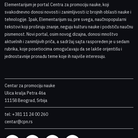
Elementarijum je portal Centra za promociju nauke
,
koji
svakodnevno donosi novosti i zanimljivosti iz brojnih oblasti nauke i
tehnologije. Ipak, Elementarijum su, pre svega, naučnopopularni
tekstovi koji proširuju znanje, neguju kulturu nauke i podstiču naučnu
pismenost. Novi portal, osim novog dizajna, donosi mnoštvo
aktuelnih i zanimljivih priča, a sadržaj sajta raspoređen je u sedam
rubrika, koje posetiocima omogućavaju da se lakše orijentišu i
jednostavnije pronađu teme koje ih najviše interesuju
.
Centar za promociju nauke
Ulica kralja Petra 46a
11158 Beograd, Srbija
tel: +381 11 24 00 260
centar@cpn.rs