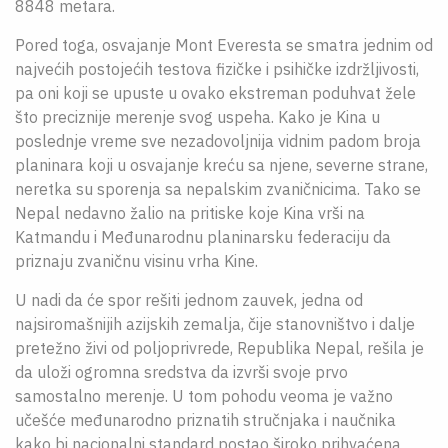
8848 metara.
Pored toga, osvajanje Mont Everesta se smatra jednim od
najvećih postojećih testova fizičke i psihičke izdržljivosti,
pa oni koji se upuste u ovako ekstreman poduhvat žele
što preciznije merenje svog uspeha. Kako je Kina u
poslednje vreme sve nezadovoljnija vidnim padom broja
planinara koji u osvajanje kreću sa njene, severne strane,
neretka su sporenja sa nepalskim zvaničnicima. Tako se
Nepal nedavno žalio na pritiske koje Kina vrši na
Katmandu i Međunarodnu planinarsku federaciju da
priznaju zvaničnu visinu vrha Kine.
U nadi da će spor rešiti jednom zauvek, jedna od
najsiromašnijih azijskih zemalja, čije stanovništvo i dalje
pretežno živi od poljoprivrede, Republika Nepal, rešila je
da uloži ogromna sredstva da izvrši svoje prvo
samostalno merenje. U tom pohodu veoma je važno
učešće međunarodno priznatih stručnjaka i naučnika
kako bi nacionalni standard postao široko prihvaćena