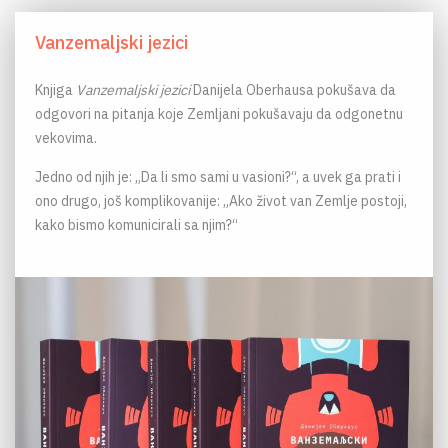
Vanzemaljski jezici
Knjiga
Vanzemaljski jezici
Danijela Oberhausa pokušava da
odgovori na pitanja koje Zemljani pokušavaju da odgonetnu
vekovima.
Jedno od njih je: „Da li smo sami u vasioni?“, a uvek ga prati i
ono drugo, još komplikovanije: „Ako život van Zemlje postoji,
kako bismo komunicirali sa njim?“