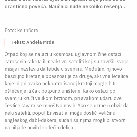
O NAMA
drastično poveća. Naučnici nude nekoliko rešenja…
CPN
Foto: keithfiore
ЋИР
Tekst
: Anđela Mrđa
Otpad koji se nalazi u kosmosu uglavnom čine ostaci
istrošenih raketa ili neaktivni sateliti koji su završili svoje
misije i nastavili da lebde u svemiru. Međutim, njihovo
besciljno kretanje opasnost je za druge, aktivne letelice
koje bi pri ovako nekontrolisanoj kretnji mogle biti
oštećenje ili čak potpuno uništene. Kako ostaci po
svemiru kruži velikom brzinom, pri svakom udaru dve
čestice stvara se mnoštvo novih. Ako se uzme u obzir da
neki sateliti, poput Envisat-a, mogu dostići veličinu
engleskog dabl-dekera, sudari sa njima mogli bi stvoriti
na hiljade novih lebdećih delića.