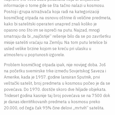
informacije o tome gde se šta tačno nalazi u kosmosu.
Postoji i grupa istraživača koja radi na kategorizaciji
kosmičkog otpada na osnovu oštrine ili veličine predmeta,
kako bi satelitski operateri unapred znali koliko je
opasno ono što im se ispreči na putu. Najzad, mnogi
smatraju da bi „najčistije“ rešenje bilo da se po završetku
misije sateliti vraćaju na Zemlju. Na tom putu letelice bi
usled velike brzine kojom se kreću pri ulasku u
atmosferu u poptunosti izgorele.
Problem kosmičkog otpada ipak, nije novijeg doba. Još
na početku svemirske trke između Sovjetskog Saveza i
Amerike, kada je 1957. godine lansiran Sputnik, prvi
veštački satelit, broj predmeta u kosmosu počeo je da se
povećava. Do 1970. dostiže skoro dve hiljade objekata.
Trideset godina kasnije taj broj povećava se na 7500 dok
je danas identifikovanih predmeta u kosmosu preko
20.000, od čega čak 95% čine delovi „mrtvih“ satelita.