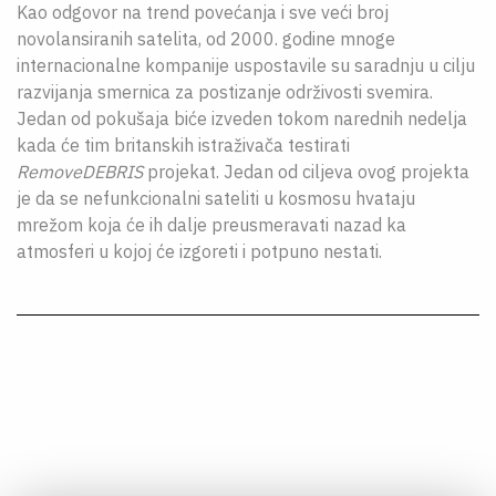
Kao odgovor na trend povećanja i sve veći broj
novolansiranih satelita, od 2000. godine mnoge
internacionalne kompanije uspostavile su saradnju u cilju
razvijanja smernica za postizanje održivosti svemira.
Jedan od pokušaja biće izveden tokom narednih nedelja
kada će tim britanskih istraživača testirati
RemoveDEBRIS
projekat. Jedan od ciljeva ovog projekta
je da se nefunkcionalni sateliti u kosmosu hvataju
mrežom koja će ih dalje preusmeravati nazad ka
atmosferi u kojoj će izgoreti i potpuno nestati.