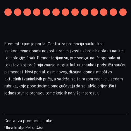
Elementarijum je portal Centra za promociju nauke
,
koji
svakodnevno donosi novosti i zanimljivosti iz brojnih oblasti nauke i
tehnologije. Ipak, Elementarijum su, pre svega, naučnopopularni
tekstovi koji proširuju znanje, neguju kulturu nauke i podstiču naučnu
pismenost. Novi portal, osim novog dizajna, donosi mnoštvo
aktuelnih i zanimljivih priča, a sadržaj sajta raspoređen je u sedam
rubrika, koje posetiocima omogućavaju da se lakše orijentišu i
jednostavnije pronađu teme koje ih najviše interesuju
.
Centar za promociju nauke
Ulica kralja Petra 46a