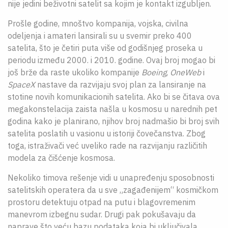
nije jedini beživotni satelit sa kojim je kontakt izgubljen.
Prošle godine, mnoštvo kompanija, vojska, civilna
odeljenja i amateri lansirali su u svemir preko 400
satelita, što je četiri puta više od godišnjeg proseka u
periodu između 2000. i 2010. godine. Ovaj broj mogao bi
još brže da raste ukoliko kompanije
Boeing
,
OneWeb
i
SpaceX
nastave da razvijaju svoj plan za lansiranje na
stotine novih komunikacionih satelita. Ako bi se čitava ova
megakonstelacija zaista našla u kosmosu u narednih pet
godina kako je planirano, njihov broj nadmašio bi broj svih
satelita poslatih u vasionu u istoriji čovečanstva. Zbog
toga, istraživači već uveliko rade na razvijanju različitih
modela za čišćenje kosmosa.
Nekoliko timova rešenje vidi u unapređenju sposobnosti
satelitskih operatera da u sve „zagađenijem“ kosmičkom
prostoru detektuju otpad na putu i blagovremenim
manevrom izbegnu sudar. Drugi pak pokušavaju da
naprave što veću bazu podataka koja bi uključivala