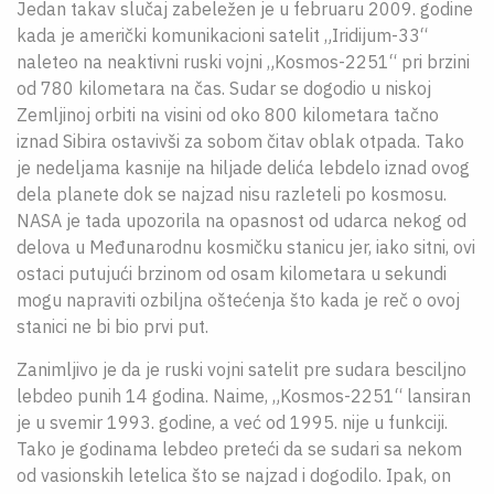
Jedan takav slučaj zabeležen je u februaru 2009. godine
kada je američki komunikacioni satelit „Iridijum-33“
naleteo na neaktivni ruski vojni „Kosmos-2251“ pri brzini
od 780 kilometara na čas. Sudar se dogodio u niskoj
Zemljinoj orbiti na visini od oko 800 kilometara tačno
iznad Sibira ostavivši za sobom čitav oblak otpada. Tako
je nedeljama kasnije na hiljade delića lebdelo iznad ovog
dela planete dok se najzad nisu razleteli po kosmosu.
NASA je tada upozorila na opasnost od udarca nekog od
delova u Međunarodnu kosmičku stanicu jer, iako sitni, ovi
ostaci putujući brzinom od osam kilometara u sekundi
mogu napraviti ozbiljna oštećenja što kada je reč o ovoj
stanici ne bi bio prvi put.
Zanimljivo je da je ruski vojni satelit pre sudara besciljno
lebdeo punih 14 godina. Naime, „Kosmos-2251“ lansiran
je u svemir 1993. godine, a već od 1995. nije u funkciji.
Tako je godinama lebdeo preteći da se sudari sa nekom
od vasionskih letelica što se najzad i dogodilo. Ipak, on