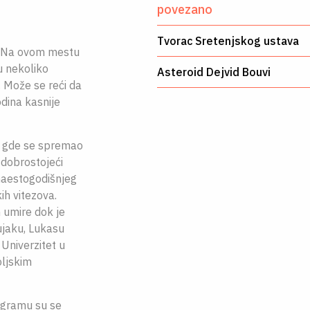
povezano
Tvorac Sretenjskog ustava
k. Na ovom mestu
u nekoliko
Asteroid Dejvid Bouvi
 Može se reći da
dina kasnije
u, gde se spremao
 dobrostojeći
inaestogodišnjeg
ih vitezova.
n umire dok je
ujaku, Lukasu
 Univerzitet u
oljskim
ogramu su se