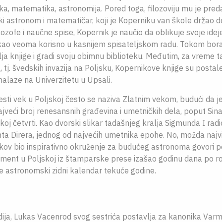
tika, matematika, astronomija. Pored toga, filozoviju mu je pre
ki astronom i matematičar, koji je Koperniku van škole držao 
ilozofe i naučne spise, Kopernik je naučio da oblikuje svoje ideje 
kao veoma korisno u kasnijem spisateljskom radu. Tokom bor
ja knjige i gradi svoju obimnu biblioteku. Međutim, za vreme 
tj. švedskih invazija na Poljsku, Kopernikove knjige su postal
nalaze na Univerzitetu u Upsali.
esti vek u Poljskoj često se naziva Zlatnim vekom, budući da 
jveći broj renesansnih građevina i umetničkih dela, poput Sin
oj četvrti. Kao dvorski slikar tadašnjeg kralja Sigmunda I radio
ta Direra, jednog od najvećih umetnika epohe. No, možda najvi
rakov bio inspirativno okruženje za budućeg astronoma govori p
ent u Poljskoj iz štamparske prese izašao godinu dana po r
je astronomski zidni kalendar tekuće godine.
ija, Lukas Vacenrod svog sestrića postavlja za kanonika Varmi