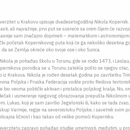
verzitet u Krakovu upisuje dvadesetogodišnji Nikola Koperni
sti, ali najvažnije, prvi put se susreće sa onim čijem će razvoj
kasnije sam značajno doprineti – matematikom i astronomijom.
čki početak Kopernikovog puta koji će ga nekoliko desetina go
a da se Zemlja okreće oko svoje ose i oko Sunca.
Nikola je pohađao školu u Torunu, gde se rodio 1473, i Lesla
opernikova porodica se u Torunu zatekla pošto se njegov otac,
io iz Krakova. Nikola je rođen desetak godina po završetku Tr
jevina Poljska i Pruska Federacija vodile protiv Redova tevtonsk
 bio veoma politički aktivan i pristalica poljskog kralja. No, o
 dečak i usmerenje njegovog obrazovanja prepušta Nikolinom 
 Lukas, koji je sam završio Jegelonski ili, kako se tada zvao,
iskup Varmije, regije na severoistoku Poljske, i savetnik svim p
ticajna ličnost i kao takav od velike pomoći Koperniku.
niverzitetu zapravo pohađao studije umetnosti, međutim, u pr