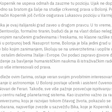
 Kopernik ne uspeva odmah da zauzme tu poziciju. Ujak ne do
jedno sa bratom ga šalje na studije crkvenog prava u Bolonji. 
način Kopernik još čvršće osigurava Lukasovu poziciju u Varmiji
a je ovaj italijanski grad zaveo u drugom pravcu. U to vreme,
Bentovoljo, formalno tiranin, budući da je na vlast došao nele
brojnim naručenim građevinama i freskama, no klasne razlike s
li u potpunoj bedi. Nasuprot tome, Bolonja je bila jedini grad 
bilo kojim zanimanjem, školuju se na univerzitetima i uopšte
 ostalim delovima Italije i Evrope. Ovi podaci zapravo govore d
enje za bavljenje humanističkim naukma ili istraživačkim rado
 više interesovali od prava.
dleže ovim čarima, ostaje veran svojim prvobitnim interesovan
anje iz astronomije. U Bolonji postaje učenik i asistent čuve
ovari de Ferari. Takođe, sve više pažnje posvećuje ispitivanju
u centru našeg planetarnog sistema. Kao izuzetno važno za rad
niverzumu, koju je razvijao tokom čitavog života, pokazalo se
arana, najsvetlije zvezde u sazvežđu Bika, koje je Kopernik i