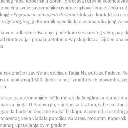
tičnog rada, Kopernik u Bolonji proučava i drevne kosmološke
vreme čita svoje savremenike i ispituje njihove teorije. Jedan od
knjige
Epytoma in almagesti Ptolemei
dolazi u kontakt je i n
enigsberg, kog je Kopernik navodio kao veoma uticajnog za sv
kovom odlasku iz Bolonje, početkom šesnaestog veka, papsk
od Bentovolja i pripajaju Bolonju Papskoj državi, čiji deo ona o
a.
 nije značio i završetak studija u Italiji. Na putu za Padovu, Ko
no, u jubilarnoj 1500. godini, u noći između 5. i 6. novembra p
ca.
 strast za astronomijom očito morao da žonglira sa planovima 
ao za njega. U Padovu ga, zajedno sa bratom, šalje na studij
ao da bude od dodatne koristi biskupu Vacenrodu i ostaloj gos
anaestog veka vladala porodica Kararesi, međutim, Kopernik ć
i njenog upravljanja ovim gradom.