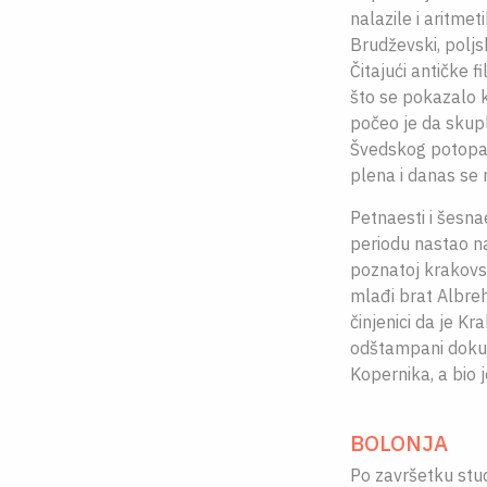
nalazile i aritme
Brudževski, poljs
Čitajući antičke f
što se pokazalo 
počeo je da skupl
Švedskog potopa, 
plena i danas se 
Petnaesti i šesna
periodu nastao na
poznatoj krakovsk
mlađi brat Albreh
činjenici da je K
odštampani dokum
Kopernika, a bio 
BOLONJA
Po završetku stud