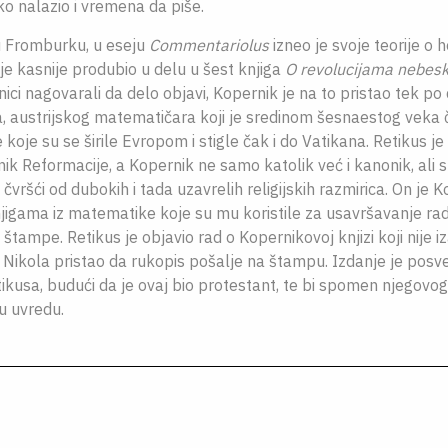
o nalazio i vremena da piše.
 Fromburku, u eseju
Commentariolus
izneo je svoje teorije o 
je kasnije produbio u delu u šest knjiga
O revolucijama nebesk
ici nagovarali da delo objavi, Kopernik je na to pristao tek p
, austrijskog matematičara koji je sredinom šesnaestog veka 
koje su se širile Evropom i stigle čak i do Vatikana. Retikus je 
k Reformacije, a Kopernik ne samo katolik već i kanonik, ali s
 čvršći od dubokih i tada uzavrelih religijskih razmirica. On je
gama iz matematike koje su mu koristile za usavršavanje rada,
štampe. Retikus je objavio rad o Kopernikovoj knjizi koji nije
e Nikola pristao da rukopis pošalje na štampu. Izdanje je posvet
ikusa, budući da je ovaj bio protestant, te bi spomen njegov
u uvredu.