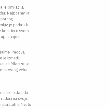
 je privlačila
dar. Najpoznatija
 upornog
mljiv je podatak
e koristio u svom
e upoznaje u
 Naime, Padova
e je između
, ali Mleci su je
samnaestog veka.
de će i ostati do
 radeći na svojim
vi paralelne živote