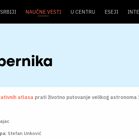
SRBIJI
NAUČNE VESTI
U CENTRU
ESEJI
INT
pernika
ativnih atlasa
prati životno putovanje velikog astronoma 
ajac
apa:
Stefan Unković