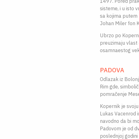
1497. Pored prak
sisteme, i u isto 
sa kojima putem 
Johan Miler fon K
Ubrzo po Koperni
preuzimaju vlast 
osamnaestog vek
PADOVA
Odlazak iz Bolonje
Rim gde, simbolič
pomračenje Mese
Kopernik je svoju
Lukas Vacenrod im
navodno da bi mog
Padovom je od dv
poslednjoj godin