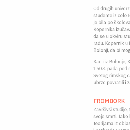
Od drugih univerz
studente iz cele 
je bila po školova
Kopernika izučava
da se u okviru stu
radu. Kopernik u 
Bolonji, da bi mo
Kao i iz Bolonje,
1503. pada pod m
Svetog rimskog ca
ubrzo povratili i
FROMBORK
Završivši studije,
svoje smrti. Iako
teorijama iz oblas