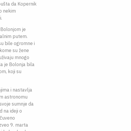
pušta da Kopernik
Po nekim
.
 Bolonjom je
galnim putem.
u bile ogromne i
u kome su žene
 uživaju mnogo
a je Bolonja bila
m, koji su
jima i nastavlja
nom astronomu
 svoje sumnje da
 na ideji o
 čuveno
zveo 9. marta