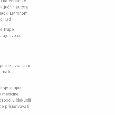
 i kalendarske
 ključnih autora
emački astronom
oj rad.
e trupe
staje sve do
pernik svraća i u
osmatra
koje je ujak
e medicine,
podi u biskupiji.
e prisustvovati