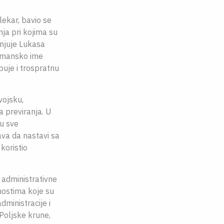
lekar, bavio se
ja pri kojima su
anjuje Lukasa
ermansko ime
puje i trospratnu
vojsku,
a previranja. U
u sve
ava da nastavi sa
koristio
 administrativne
nostima koje su
ministracije i
Poljske krune,