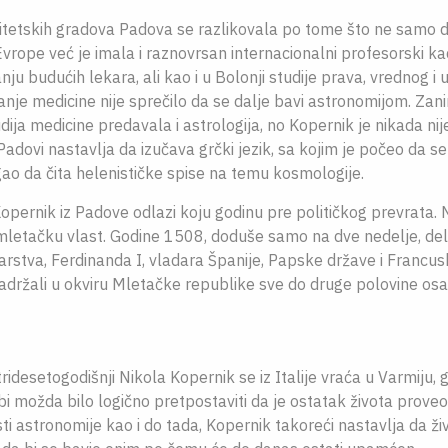
itetskih gradova Padova se razlikovala po tome što ne samo da
Evrope već je imala i raznovrsan internacionalni profesorski ka
nju budućih lekara, ali kao i u Bolonji studije prava, vrednog i
nje medicine nije sprečilo da se dalje bavi astronomijom. Zani
dija medicine predavala i astrologija, no Kopernik je nikada nij
Padovi nastavlja da izučava grčki jezik, sa kojim je počeo da s
gao da čita helenističke spise na temu kosmologije.
 Kopernik iz Padove odlazi koju godinu pre političkog prevrata.
letačku vlast. Godine 1508, doduše samo na dve nedelje, del
rstva, Ferdinanda I, vladara Španije, Papske države i Francuske
 zadržali u okviru Mletačke republike sve do druge polovine o
 tridesetogodišnji Nikola Kopernik se iz Italije vraća u Varmiju, g
 bi možda bilo logično pretpostaviti da je ostatak života proveo
ti astronomije kao i do tada, Kopernik takoreći nastavlja da ži