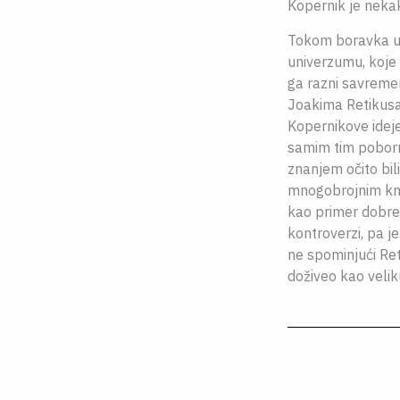
Kopernik je nekak
Tokom boravka u
univerzumu, koje 
ga razni savremen
Joakima Retikusa
Kopernikove ideje 
samim tim poborni
znanjem očito bili
mnogobrojnim knji
kao primer dobre 
kontroverzi, pa j
ne spominjući Ret
doživeo kao velik