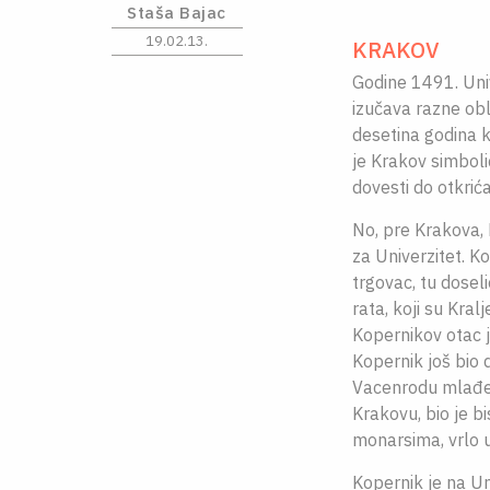
Staša Bajac
19.02.13.
KRAKOV
Godine 1491. Uni
izučava razne obla
desetina godina 
je Krakov simboli
dovesti do otkrić
No, pre Krakova, 
za Univerzitet. K
trgovac, tu dosel
rata, koji su Kral
Kopernikov otac je
Kopernik još bio
Vacenrodu mlađem.
Krakovu, bio je b
monarsima, vrlo u
Kopernik je na U