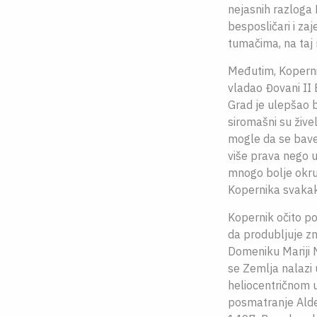
nejasnih razloga
besposličari i za
tumačima, na taj 
Međutim, Kopernik
vladao Đovani II 
Grad je ulepšao 
siromašni su žive
mogle da se bave 
više prava nego u
mnogo bolje okruž
Kopernika svakako
Kopernik očito po
da produbljuje zn
Domeniku Mariji N
se Zemlja nalazi 
heliocentričnom u
posmatranje Aldeb