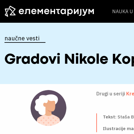
NAUKA U 
naučne vesti
Gradovi Nikole Ko
Drugi u seriji
Kre
Tekst:
Staša B
Ilustracije m