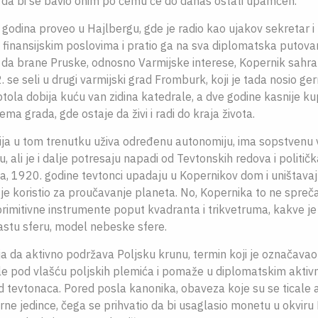
 da bi se bavio onim po čemu će do danas ostati upamćen.
 godina proveo u Hajlbergu, gde je radio kao ujakov sekretar i 
i finansijskim poslovima i pratio ga na sva diplomatska putovan
a da brane Pruske, odnosno Varmijske interese, Kopernik sahr
 se seli u drugi varmijski grad Fromburk, koji je tada nosio g
tola dobija kuću van zidina katedrale, a dve godine kasnije ku
ma grada, gde ostaje da živi i radi do kraja života.
ija u tom trenutku uživa određenu autonomiju, ima sopstvenu 
u, ali je i dalje potresaju napadi od Tevtonskih redova i političk
, 1920. godine tevtonci upadaju u Kopernikov dom i uništavaj
je koristio za proučavanje planeta. No, Kopernika to ne spreč
primitivne instrumente poput kvadranta i trikvetruma, kakve je 
astu sferu, model nebeske sfere.
a da aktivno podržava Poljsku krunu, termin koji je označavao
ile pod vlašću poljskih plemića i pomaže u diplomatskim aktiv
d tevtonaca. Pored posla kanonika, obaveza koje su se ticale ad
 jedince, čega se prihvatio da bi usaglasio monetu u okviru 