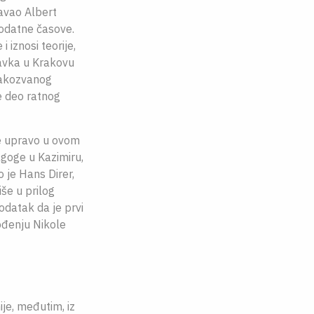
davao Albert
dodatne časove.
i iznosi teorije,
avka u Krakovu
takozvanog
e deo ratnog
je upravo u ovom
agoge u Kazimiru,
 je Hans Direr,
še u prilog
odatak da je prvi
ođenju Nikole
je, međutim, iz