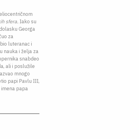
heliocentričnom
ih sfera.
Iako su
o dolasku Georga
čuo za
bio luteranac i
u nauka i želja za
 Kopernika snabdeo
 ali i poslužile
 izazvao mnogo
io papi Pavlu III,
og imena papa