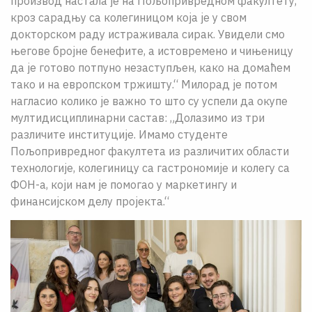
производ настала је на Пољопривредном факултету,
кроз сарадњу са колегиницом која је у свом
докторском раду истраживала сирак. Увидели смо
његове бројне бенефите, а истовремено и чињеницу
да је готово потпуно незаступљен, како на домаћем
тако и на европском тржишту.“ Милорад је потом
нагласио колико је важно то што су успели да окупе
мултидисциплинарни састав: „Долазимо из три
различите институције. Имамо студенте
Пољопривредног факултета из различитих области
технологије, колегиницу са гастрономије и колегу са
ФОН-а, који нам је помогао у маркетингу и
финансијском делу пројекта.“