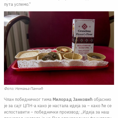
пута успемо.“
Фото: Немања Панчић
Члан победничког тима
Милорад Јанковић
објаснио
је за сајт ЦПН-а како је настала идеја за – како ће се
испоставити – победнички производ: „Идеја за наш