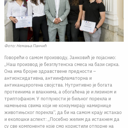
Фото: Немања Панчић
Говорећи о самом производу, Јанковић је појаснио:
„Наш производ је безглутенска смеса на бази сирка.
Она има бројне здравствене предности –
антиоксидативна, антиинфламаторна и
антиканцерогена својства. Нутритивно је богата
протеинима и влакнима, а обогаћена је и лизином и
триптофаном. У потпуности је биљног порекла и
намењена свима који не конзумирају намирнице
животињског порекла“, да би на самом крају истакао
и еколошки аспект: „Посебно желим да истакнем да
су све компоненте које смо користили отпорне на