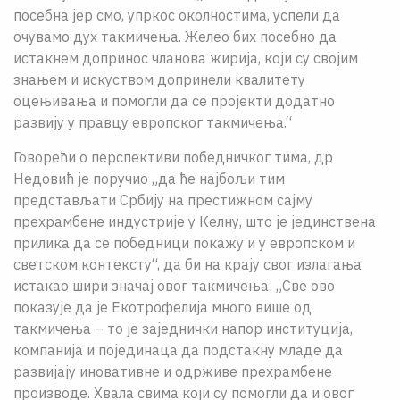
посебна јер смо, упркос околностима, успели да
очувамо дух такмичења. Желео бих посебно да
истакнем допринос чланова жирија, који су својим
знањем и искуством допринели квалитету
оцењивања и помогли да се пројекти додатно
развију у правцу европског такмичења.“
Говорећи о перспективи победничког тима, др
Недовић је поручио „да ће најбољи тим
представљати Србију на престижном сајму
прехрамбене индустрије у Келну, што је јединствена
прилика да се победници покажу и у европском и
светском контексту“, да би на крају свог излагања
истакао шири значај овог такмичења: „Све ово
показује да је Екотрофелија много више од
такмичења – то је заједнички напор институција,
компанија и појединаца да подстакну младе да
развијају иновативне и одрживе прехрамбене
производе. Хвала свима који су помогли да и овог