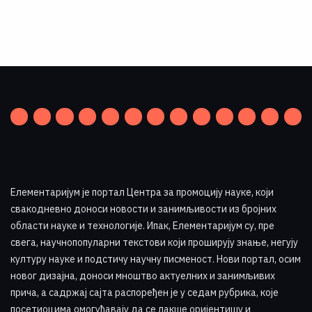
Елементаријум је портал Центра за промоцију науке
,
који
свакодневно доноси новости и занимљивости из бројних
области науке и технологије. Ипак, Елементаријум су, пре
свега, научнопопуларни текстови који проширују знање, негују
културу науке и подстичу научну писменост. Нови портал, осим
новог дизајна, доноси мноштво актуелних и занимљивих
прича, а садржај сајта распоређен је у седам рубрика, које
посетиоцима омогућавају да се лакше оријентишу и