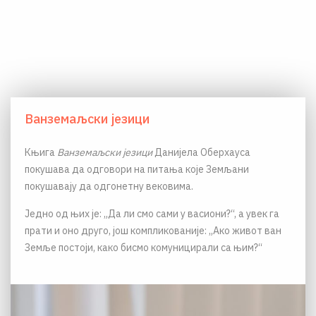
Ванземаљски језици
Књига
Ванземаљски језици
Данијела Оберхауса
покушава да одговори на питања које Земљани
покушавају да одгонетну вековима.
Једно од њих је: „Да ли смо сами у васиони?“, а увек га
прати и оно друго, још компликованије: „Ако живот ван
Земље постоји, како бисмо комуницирали са њим?“