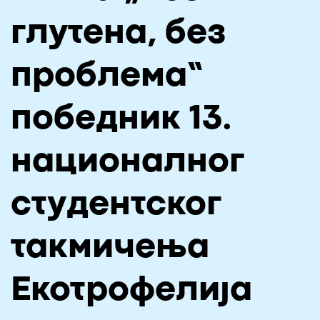
О НАМА
глутена, без
ЦПН
проблема“
LAT
победник 13.
националног
студентског
такмичења
Екотрофелија