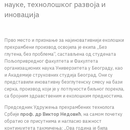
науке, технолошког развоја и
иновација
Прво место и признање за најиновативнији еколошки
прехрамбени производ освојила је екипа „Без
глутена, без проблема“, састављена од студената
Пољопривредног факултета и Факултета
организационих наука Универзитета у Београду, као
и Академије струковних студија Београд. Они су
представили иновативну безглутенску смесу на бази
сирка, производ који је у потпуности биљног порекла,
са бројним здравственим и еколошким предностима.
Председник Удружења прехрамбених технолога
Србије
проф. др Виктор Недовић
, на самом почетку
обратио се присутнима и нагласио важност
континуитета такмичења: „Ова година је била