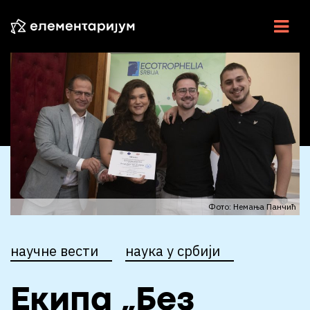
НАУКА У СРБИЈИ
НАУЧНЕ ВЕСТИ
У ЦЕНТРУ
ЕСЕЈИ
ИНТЕРВЈУ
Фото: Немања Панчић
ЕЛЕМЕНТИ
научне вести
наука у србији
ВИДЕО
РАДИО
Екипа „Без