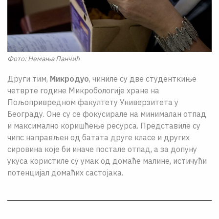
Фото: Немања Панчић
Други тим,
Микродуо
, чиниле су две студенткиње
четврте године Микробологије хране на
Пољопривредном факултету Универзитета у
Београду. Оне су се фокусирале на минималан отпад
и максимално коришћење ресурса. Представиле су
чипс направљен од батата друге класе и других
сировина које би иначе постале отпад, а за допуну
укуса користиле су умак од домаће малине, истичући
потенцијал домаћих састојака.