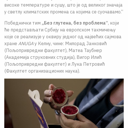
високе температуре и сушу, што је од великог значаја
у светлу климатских промена са којима се суочавамо.“
Победнички тим
„Без глутена, без проблема“
, који
ће представљати Србију на европском такмичењу
које се реализује у оквиру једног од највећих сајмова
хране
ANUGA
у Келну, чине: Милорад Јанковић
(Пољопривредни факултет), Матеа Таубнер
(Академија струковних студија), Вигор Илић
(Пољопривредни факултет) и Лука Петровић
(Факултет организационих наука).