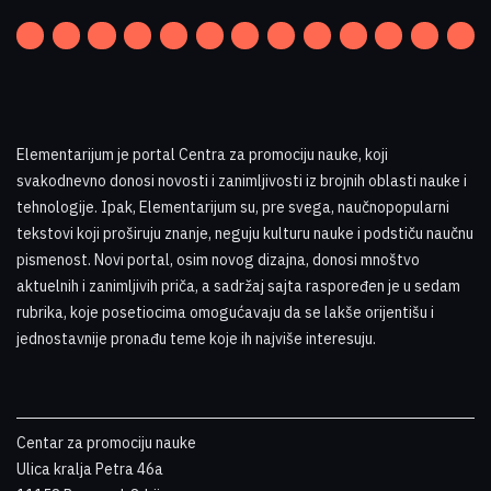
Elementarijum je portal Centra za promociju nauke
,
koji
svakodnevno donosi novosti i zanimljivosti iz brojnih oblasti nauke i
tehnologije. Ipak, Elementarijum su, pre svega, naučnopopularni
tekstovi koji proširuju znanje, neguju kulturu nauke i podstiču naučnu
pismenost. Novi portal, osim novog dizajna, donosi mnoštvo
aktuelnih i zanimljivih priča, a sadržaj sajta raspoređen je u sedam
rubrika, koje posetiocima omogućavaju da se lakše orijentišu i
jednostavnije pronađu teme koje ih najviše interesuju
.
Centar za promociju nauke
Ulica kralja Petra 46a