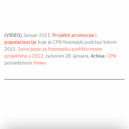
O NAMA
CPN
ЋИР
(VIDEO)
Januar 2011.
Projekti promocije i
popularizacije
koje je CPN finansijski podržao tokom
2011.
Javni poziv za finansijsku podršku novim
projektima u 2012
. zatvoren 28. januara.
Arhiva
:
CPN
posredstvom
Vimeo
.