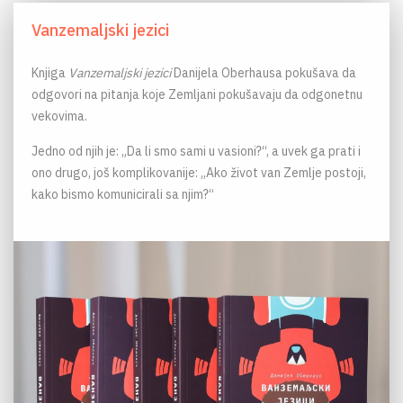
Vanzemaljski jezici
Knjiga
Vanzemaljski jezici
Danijela Oberhausa pokušava da
odgovori na pitanja koje Zemljani pokušavaju da odgonetnu
vekovima.
Jedno od njih je: „Da li smo sami u vasioni?“, a uvek ga prati i
ono drugo, još komplikovanije: „Ako život van Zemlje postoji,
kako bismo komunicirali sa njim?“