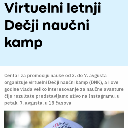
O NAMA
Virtuelni letnji
CPN
Dečji naučni
ЋИР
kamp
Centar za promociju nauke od 3. do 7. avgusta
organizuje
virtuelni
Dečji naučni kamp (DNK), a i ove
godine vlada veliko interesovanje za naučne avanture
čije rezultate predstavljamo uživo na Instagramu, u
petak
,
7
. avgusta, u 18 časova