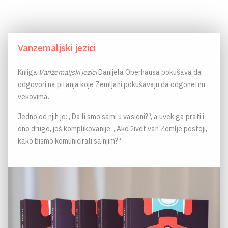
Vanzemaljski jezici
Knjiga
Vanzemaljski jezici
Danijela Oberhausa pokušava da
odgovori na pitanja koje Zemljani pokušavaju da odgonetnu
vekovima.
Jedno od njih je: „Da li smo sami u vasioni?“, a uvek ga prati i
ono drugo, još komplikovanije: „Ako život van Zemlje postoji,
kako bismo komunicirali sa njim?“