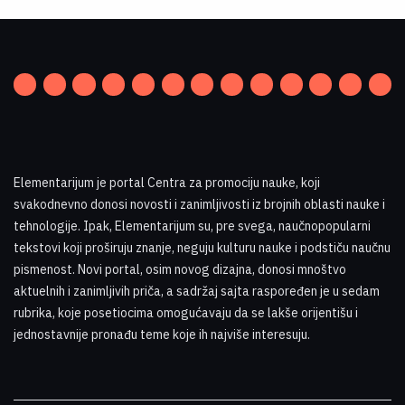
Elementarijum je portal Centra za promociju nauke
,
koji
svakodnevno donosi novosti i zanimljivosti iz brojnih oblasti nauke i
tehnologije. Ipak, Elementarijum su, pre svega, naučnopopularni
tekstovi koji proširuju znanje, neguju kulturu nauke i podstiču naučnu
pismenost. Novi portal, osim novog dizajna, donosi mnoštvo
aktuelnih i zanimljivih priča, a sadržaj sajta raspoređen je u sedam
rubrika, koje posetiocima omogućavaju da se lakše orijentišu i
jednostavnije pronađu teme koje ih najviše interesuju
.