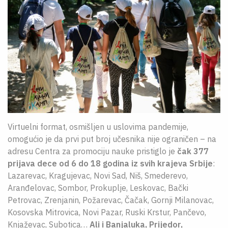
Virtuelni format, osmišljen u uslovima pandemije,
omogućio je da prvi put broj učesnika nije ograničen – na
adresu Centra za promociju nauke pristiglo je
čak 377
prijava
dece od 6 do 18 godina iz svih krajeva Srbije
:
Lazarevac, Kragujevac, Novi Sad, Niš, Smederevo,
Aranđelovac, Sombor, Prokuplje, Leskovac, Bački
Petrovac, Zrenjanin, Požarevac, Čačak, Gornji Milanovac,
Kosovska Mitrovica, Novi Pazar, Ruski Krstur, Pančevo,
Knjaževac, Subotica…
Ali i Banjaluka, Prijedor,