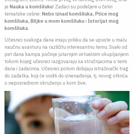
je
Nauka u komšiluku
! Zadaci su podeljeni u četiri
tematske celine:
Nebo iznad komšiluka, Ptice mog
komšiluka, Biljke u mom komšiluku
i
Istorijat mog
komšiluka
.
Učesnici svakoga dana imaju priliku da se upuste u malu
naučnu avanturu na različitu interesantnu temu. Svaki od
pet dana kampa počinje jutarnjim virtuelnim okupljanjem
tokom kojeg učesnici razgovaraju sa stručnjacima o temi
dana i zadacima. Učesnici potom dobijaju istraživački trag
do zadatka, koji će voditi do iznenađenja, tj. novog otkrića
o neposrednom okruženju u kom žive.