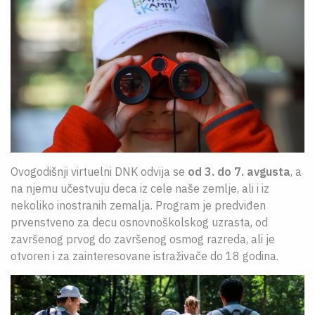
Ovogodišnji virtuelni DNK odvija se
od 3. do 7. avgusta
, a
na njemu učestvuju deca iz cele naše zemlje, ali i iz
nekoliko inostranih zemalja. Program je predviđen
prvenstveno za decu osnovnoškolskog uzrasta, od
završenog prvog do završenog osmog razreda, ali je
otvoren i za zainteresovane istraživače do 18 godina.