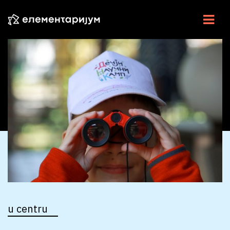
NAUKA U SRBIJI
NAUČNE VESTI
U CENTRU
ESEJI
INTERVJU
ELEMENTI
VIDEO
u centru
RADIO