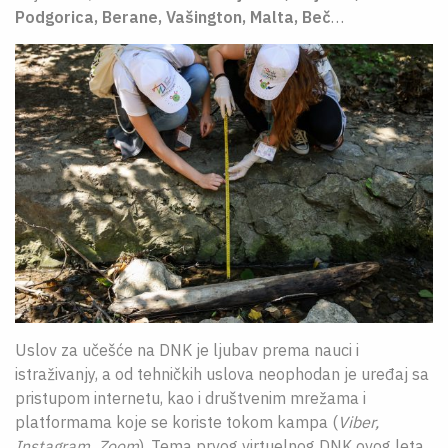
Podgorica, Berane, Vašington, Malta, Beč
…
Uslov za učešće na DNK je ljubav prema nauci i
istraživanjy, a od tehničkih uslova neophodan je uređaj sa
pristupom internetu, kao i društvenim mrežama i
platformama koje se koriste tokom kampa (
Viber
,
Instagram
,
Zoom
). Tema prvog virtuelnog DNK ovog leta