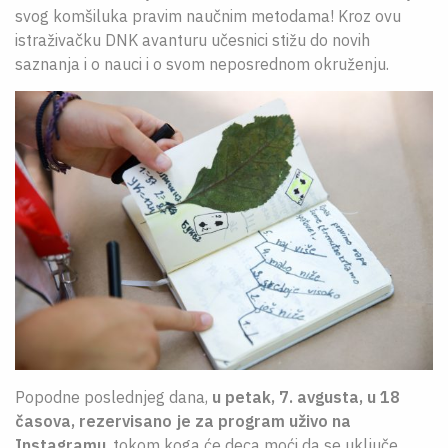
svog komšiluka pravim naučnim metodama! Kroz ovu
istraživačku DNK avanturu učesnici stižu do novih
saznanja i o nauci i o svom neposrednom okruženju.
Popodne poslednjeg dana,
u
petak, 7. avgusta, u 18
časova, rezervisano je za program uživo na
Instagramu
, tokom koga će deca moći da se uključe