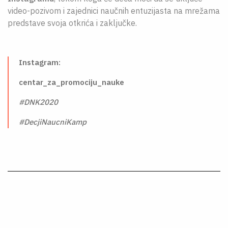
video-pozivom i zajednici naučnih entuzijasta na mrežama
predstave svoja otkrića i zaključke.
Instagram:
centar
_
za
_
promociju
_
nauke
#DNK2020
#DecjiNaucniKamp