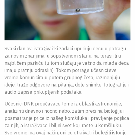
Svaki dan ovi istraživački zadaci upućuju decu u potragu
za novim znanjima, u sopstvenom stanu, na terasi ili u
najbližem parkiću (u tom slučaju je važno da mlađa deca
imaju pratnju odraslih). Tokom potrage učesnici sve
vreme komuniciraju putem grupnog četa, razmenjuju
ideje, traže odgovore na pitanja, dele snimke, fotografije i
audio-zapise prikupljenih podataka.
Učesnici DNK proučavaće teme iz oblasti astronomije,
analiziriti dnevno i noćno nebo, zatim preći na biologiju i
posmatranje ptice iz našeg komšiluka i pravljenje pojilica
za njih, a istraživaće i biljni svet koji raste u komšiluku.
Sve vreme, na ovaj način, oni će otkrivati i beležiti istoriju