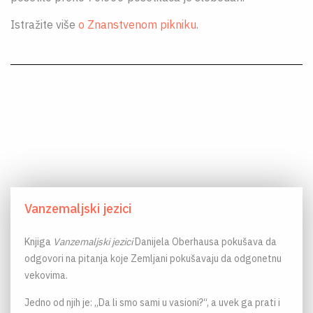
Istražite više
o Znanstvenom pikniku
.
Vanzemaljski jezici
Knjiga
Vanzemaljski jezici
Danijela Oberhausa pokušava da
odgovori na pitanja koje Zemljani pokušavaju da odgonetnu
vekovima.
Jedno od njih je: „Da li smo sami u vasioni?“, a uvek ga prati i