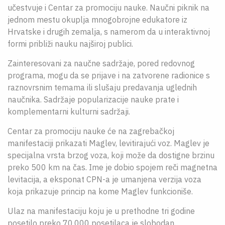
učestvuje i Centar za promociju nauke. Naučni piknik na
O NAMA
jednom mestu okuplja mnogobrojne edukatore iz
Hrvatske i drugih zemalja, s namerom da u interaktivnoj
CPN
formi približi nauku najširoj publici.
ЋИР
Zainteresovani za naučne sadržaje, pored redovnog
programa, mogu da se prijave i na zatvorene radionice s
raznovrsnim temama ili slušaju predavanja uglednih
naučnika. Sadržaje popularizacije nauke prate i
komplementarni kulturni sadržaji.
Centar za promociju nauke će na zagrebačkoj
manifestaciji prikazati Maglev, levitirajući voz. Maglev je
specijalna vrsta brzog voza, koji može da dostigne brzinu
preko 500 km na čas. Ime je dobio spojem reči magnetna
levitacija, a eksponat CPN-a je umanjena verzija voza
koja prikazuje princip na kome Maglev funkcioniše.
Ulaz na manifestaciju koju je u prethodne tri godine
posetilo preko 70.000 posetilaca je slobodan.