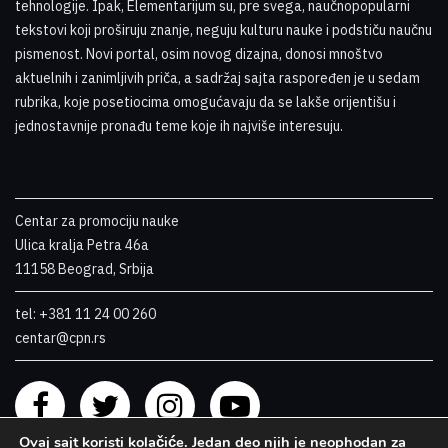
tehnologije. Ipak, Elementarijum su, pre svega, naučnopopularni
tekstovi koji proširuju znanje, neguju kulturu nauke i podstiču naučnu
pismenost. Novi portal, osim novog dizajna, donosi mnoštvo
aktuelnih i zanimljivih priča, a sadržaj sajta raspoređen je u sedam
rubrika, koje posetiocima omogućavaju da se lakše orijentišu i
jednostavnije pronađu teme koje ih najviše interesuju
.
Centar za promociju nauke
Ulica kralja Petra 46a
11158 Beograd, Srbija
tel: +381 11 24 00 260
centar@cpn.rs
Ovaj sajt koristi kolačiće. Jedan deo njih je neophodan za