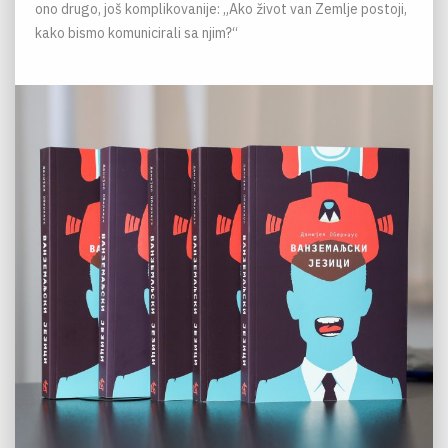
ono drugo, još komplikovanije: „Ako život van Zemlje postoji,
kako bismo komunicirali sa njim?“