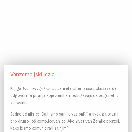
Vanzemaljski jezici
Knjiga
Vanzemaljski jezici
Danijela Oberhausa pokušava da
odgovori na pitanja koje Zemljani pokušavaju da odgonetnu
vekovima.
Jedno od njih je: „Da li smo sami u vasioni?“, a uvek ga prati i
ono drugo, još komplikovanije: „Ako život van Zemlje postoji,
kako bismo komunicirali sa njim?“