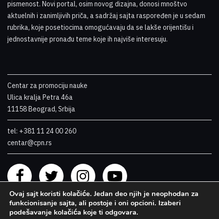
pismenost. Novi portal, osim novog dizajna, donosi mnoštvo
aktuelnih i zanimljivih priča, a sadržaj sajta raspoređen je u sedam
rubrika, koje posetiocima omogućavaju da se lakše orijentišu i
jednostavnije pronađu teme koje ih najviše interesuju
.
Centar za promociju nauke
Ulica kralja Petra 46a
11158 Beograd, Srbija
tel: +381 11 24 00 260
centar@cpn.rs
Ovaj sajt koristi kolačiće. Jedan deo njih je neophodan za
funkcionisanje sajta, ali postoje i oni opcioni. Izaberi
podešavanje kolačića koje ti odgovara.