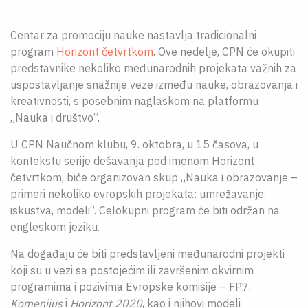
O NAMA
Centar za promociju nauke nastavlja tradicionalni
CPN
program
Horizont četvrtkom
. Ove nedelje, CPN će okupiti
predstavnike nekoliko međunarodnih projekata važnih za
ЋИР
uspostavljanje snažnije veze između nauke, obrazovanja i
kreativnosti, s posebnim naglaskom na platformu
„Nauka i društvo“.
U CPN Naučnom klubu, 9. oktobra, u 15 časova, u
kontekstu serije dešavanja pod imenom Horizont
četvrtkom, biće organizovan skup „Nauka i obrazovanje –
primeri nekoliko evropskih projekata: umrežavanje,
iskustva, modeli“. Celokupni program će biti održan na
engleskom jeziku.
Na događaju će biti predstavljeni međunarodni projekti
koji su u vezi sa postojećim ili završenim okvirnim
programima i pozivima Evropske komisije – FP7,
Komenijus
i
Horizont 2020
, kao i njihovi modeli