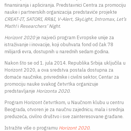
finansiranja i apliciranja. Predstavnici Centra za promociju
nauke i partnerskih organizacija predstaviće projekte
CREAT-IT, SATORI, RR&I, V-Alert, SkyLight, Intromax, Let’s
Math!
i
Researchers’ Night
.
Horizont 2020
je najveći program Evropske unije za
istraživanje i inovacije, koji obuhvata fond od čak 78
milijardi evra, dostupnih u narednih sedam godina.
Nakon što se od 1. jula 2014. Republika Srbija uključila u
Horizont 2020, a ova sredstva postala dostupna za
domaće naučnike, privrednike i civilni sektor, Centar za
promociju nauke svakog četvrtka organizuje
predstavljanje
Horizonta 2020
.
Program Horizont četvrtkom, u Naučnom klubu u centru
Beograda, otvoren je za naučnu zajednicu, mala i srednja
preduzeća, civilno društvo i sve zainteresovane građane.
Istražite više o programu
Horizont 2020
.