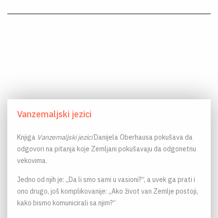
Vanzemaljski jezici
Knjiga
Vanzemaljski jezici
Danijela Oberhausa pokušava da
odgovori na pitanja koje Zemljani pokušavaju da odgonetnu
vekovima.
Jedno od njih je: „Da li smo sami u vasioni?“, a uvek ga prati i
ono drugo, još komplikovanije: „Ako život van Zemlje postoji,
kako bismo komunicirali sa njim?“