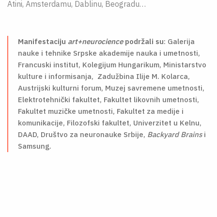
Atini, Amsterdamu, Dablinu, Beogradu…
Manifestaciju
art+neurocience
podržali su
: Galerija
nauke i tehnike Srpske akademije nauka i umetnosti,
Francuski institut, Kolegijum Hungarikum, Ministarstvo
kulture i informisanja, Zadužbina Ilije M. Kolarca,
Austrijski kulturni forum, Muzej savremene umetnosti,
Elektrotehnički fakultet, Fakultet likovnih umetnosti,
Fakultet muzičke umetnosti, Fakultet za medije i
komunikacije, Filozofski fakultet, Univerzitet u Kelnu,
DAAD, Društvo za neuronauke Srbije,
Backyard Brains
i
Samsung.