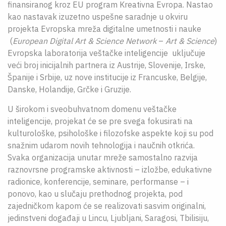
finansiranog kroz EU program Kreativna Evropa. Nastao
kao nastavak izuzetno uspešne saradnje u okviru
projekta Evropska mreža digitalne umetnosti i nauke
(
European Digital Art & Science Network
–
Art & Science
)
Evropska laboratorija veštačke inteligencije uključuje
veći broj inicijalnih partnera iz Austrije, Slovenije, Irske,
Španije i Srbije, uz nove institucije iz Francuske, Belgije,
Danske, Holandije, Grčke i Gruzije.
U širokom i sveobuhvatnom domenu veštačke
inteligencije, projekat će se pre svega fokusirati na
kulturološke, psihološke i filozofske aspekte koji su pod
snažnim udarom novih tehnologija i naučnih otkrića.
Svaka organizacija unutar mreže samostalno razvija
raznovrsne programske aktivnosti – izložbe, edukativne
radionice, konferencije, seminare, performanse – i
ponovo, kao u slučaju prethodnog projekta, pod
zajedničkom kapom će se realizovati sasvim originalni,
jedinstveni događaji u Lincu, Ljubljani, Saragosi, Tbilisiju,