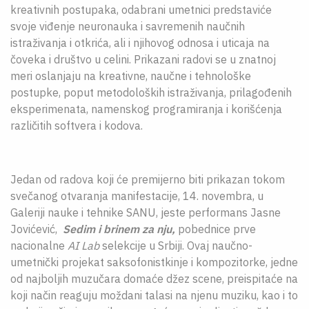
kreativnih postupaka, odabrani umetnici predstaviće
svoje viđenje neuronauka i savremenih naučnih
istraživanja i otkrića, ali i njihovog odnosa i uticaja na
čoveka i društvo u celini. Prikazani radovi se u znatnoj
meri oslanjaju na kreativne, naučne i tehnološke
postupke, poput metodoloških istraživanja, prilagođenih
eksperimenata, namenskog programiranja i korišćenja
različitih softvera i kodova.
Jedan od radova koji će premijerno biti prikazan tokom
svečanog otvaranja manifestacije, 14. novembra, u
Galeriji nauke i tehnike SANU, jeste performans Jasne
Jovićević,
Sedim i brinem za nju,
pobednice prve
nacionalne
AI Lab
selekcije u Srbiji. Ovaj naučno-
umetnički projekat saksofonistkinje i kompozitorke, jedne
od najboljih muzučara domaće džez scene, preispitaće na
koji način reaguju moždani talasi na njenu muziku, kao i to