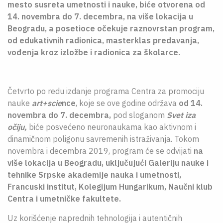
mesto susreta umetnosti i nauke
,
biće otvorena od
O NAMA
14. novembra do 7. decembra
,
na više lokacija u
Beogradu, a posetioce očekuje raznovrstan program,
CPN
od
edukativnih radionica, masterklas predavanja,
vođenja kroz izložbe i radionica za školarce.
ЋИР
Četvrto po redu izdanje programa Centra za promociju
nauke
art+scie
nce
, koje se ove godine održava
od 14.
novembra do 7. decembra
,
pod sloganom
Svet iza
očiju
,
biće posvećeno neuronaukama kao aktivnom i
dinamičnom poligonu savremenih istraživanja. Tokom
novembra i decembra 2019, program će se odvijati
na
više lokacija u Beogradu, uključujući Galeriju nauke i
tehnike Srpske akademije nauka i umetnosti,
Francuski institut, Kolegijum Hungarikum, Naučni klub
Centra i umetničke fakultete.
Uz korišćenje naprednih tehnologija i autentičnih