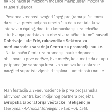
na koji način je muzikom moguće manipulisati moždane
talase slušaoca.
„Posebna vrednost ovogodišnjeg programa je činjenica
da su sva predstavljena umetnička dela nastala kroz
intenzivan dijalog, direktnu komunikaciju i zajednička
istraživanja predstavnika obe stvaralačke strane“,
navodi
Dobrivoje Lale Erić, rukovodilac Sektora za
međunarodnu saradnju Centra za promociju nauke.
„Na taj način Centar za promociju nauke doprinosi
oblikovanju prve održive, žive mreže, koja može da okupi i
potpomogne saradnju kreativnih umova koji dolaze iz
naizgled suprotstavljenih disciplina – umetnosti i nauke.“
Manifestacija
art+
neuroscience je prva programska
aktivnost Centra kao inicijalnog partnera projekta
Evropska laboratorija veštačke inteligencije
(
European ARTificial Intelligence Lab
–
AI Lab
),