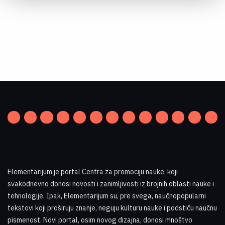
Elementarijum je portal Centra za promociju nauke
,
koji
svakodnevno donosi novosti i zanimljivosti iz brojnih oblasti nauke i
tehnologije. Ipak, Elementarijum su, pre svega, naučnopopularni
tekstovi koji proširuju znanje, neguju kulturu nauke i podstiču naučnu
pismenost. Novi portal, osim novog dizajna, donosi mnoštvo