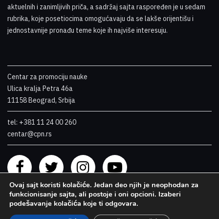
aktuelnih i zanimljivih priča, a sadržaj sajta raspoređen je u sedam
rubrika, koje posetiocima omogućavaju da se lakše orijentišu i
jednostavnije pronađu teme koje ih najviše interesuju
.
Centar za promociju nauke
Ulica kralja Petra 46a
11158 Beograd, Srbija
tel: +381 11 24 00 260
centar@cpn.rs
Ovaj sajt koristi kolačiće. Jedan deo njih je neophodan za
funkcionisanje sajta, ali postoje i oni opcioni. Izaberi
podešavanje kolačića koje ti odgovara.