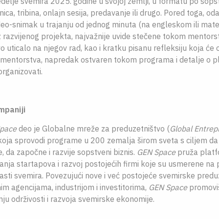
delje svemira 2025. godine u svojoj zemlji, u formatu po sop
nica, tribina, onlajn sesija, predavanje ili drugo. Pored toga, o
deo-snimak u trajanju od jednog minuta (na engleskom ili mater
z razvijenog projekta, najvažnije uvide stečene tokom mentorst
o uticalo na njegov rad, kao i kratku pisanu refleksiju koja će 
 mentorstva, napredak ostvaren tokom programa i detalje o 
organizovati.
paniji
pace
deo je Globalne mreže za preduzetništvo (
Global Entrep
 koja sprovodi programe u 200 zemalja širom sveta s ciljem d
, da započne i razvije sopstveni biznis.
GEN Space
pruža platf
anja startapova i razvoj postojećih firmi koje su usmerene na
sti svemira. Povezujući nove i već postojeće svemirske predu
m agencijama, industrijom i investitorima,
GEN Space
promoviš
ju održivosti i razvoja svemirske ekonomije.