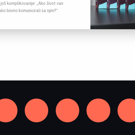
, još komplikovanije: „Ako život van
ako bismo komunicirali sa njim?“