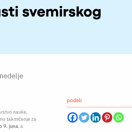
asti svemirskog
nedelje
podeli
arstvo nauke,
lno takmičenje za
 9. juna
, a