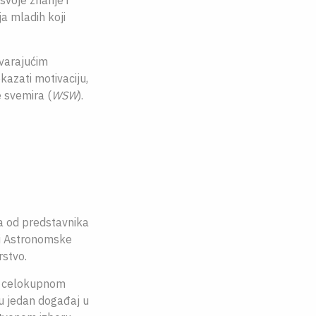
svoje znanje i
a mladih koji
ovarajućim
azati motivaciju,
e svemira (
WSW
).
na od predstavnika
 i Astronomske
rstvo.
 u celokupnom
ju jedan događaj u