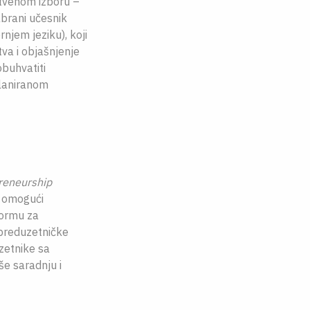
stvenom izboru –
dabrani učesnik
njem jeziku), koji
va i objašnjenje
obuhvatiti
planiranom
reneurship
a omogući
ormu za
 preduzetničke
zetnike sa
e saradnju i