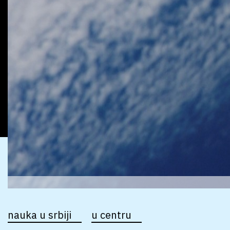
nauka u srbiji
u centru