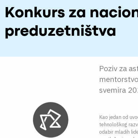
Konkurs za nacion
preduzetništva
Poziv za as
mentorstvo 
svemira 20
Kao jedan od uvo
tehnološkog razvo
odabir mladih lid