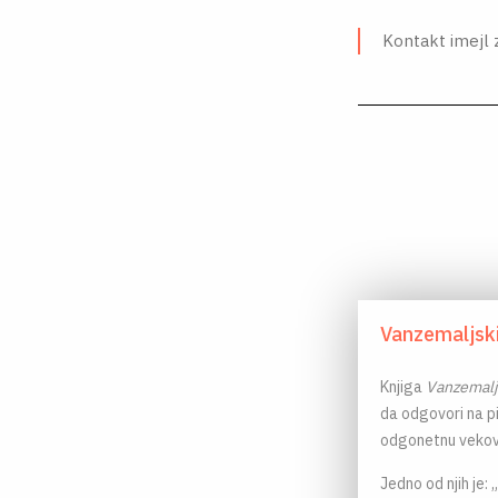
Kontakt imejl 
Vanzemaljski 
Knjiga
Vanzemaljs
da odgovori na p
odgonetnu vekov
Jedno od njih je: 