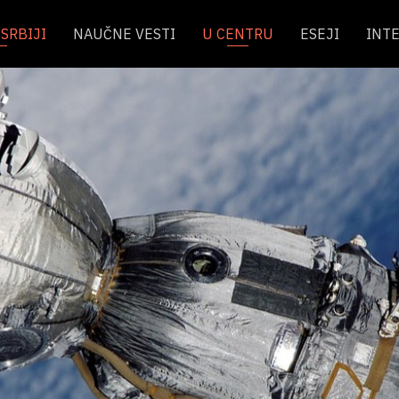
SRBIJI
NAUČNE VESTI
U CENTRU
ESEJI
INT