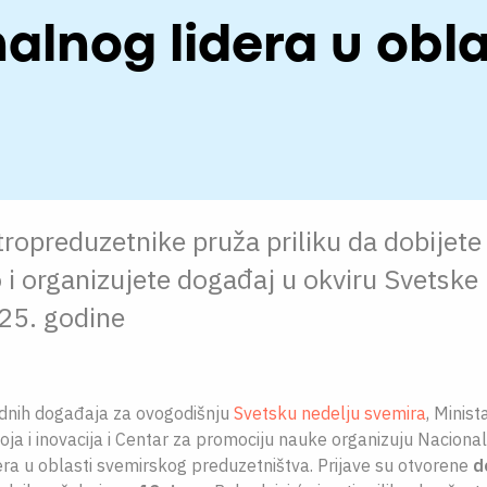
alnog lidera u obl
tropreduzetnike pruža priliku da dobijete
i organizujete događaj u okviru Svetske 
25. godine
dnih događaja za ovogodišnju
Svetsku nedelju svemira
, Minist
ja i inovacija i Centar za promociju nauke organizuju Naciona
era u oblasti svemirskog preduzetništva. Prijave su otvorene
do