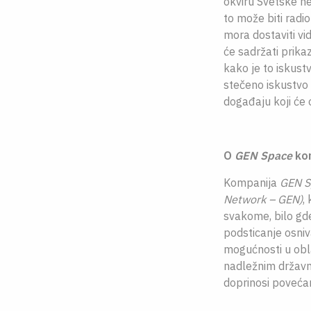
okviru Svetske ne
to može biti radio
mora dostaviti vi
će sadržati prika
kako je to iskustv
stečeno iskustvo
događaju koji će 
O
GEN Space
kom
Kompanija
GEN S
Network – GEN)
,
svakome, bilo gde
podsticanje osniv
mogućnosti u obla
nadležnim državni
doprinosi povećan