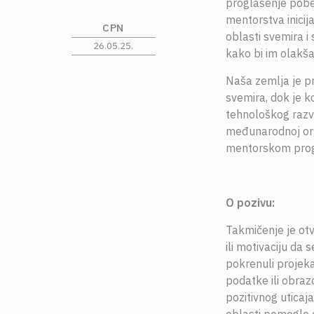
proglašenje pob
mentorstva inicij
CPN
oblasti svemira i
26.05.25.
kako bi im olakša
Naša zemlja je p
svemira, dok je k
tehnološkog razvo
međunarodnoj orga
mentorskom pro
O pozivu:
Takmičenje je ot
ili motivaciju da 
pokrenuli projekat
podatke ili obraz
pozitivnog uticaja