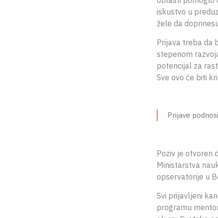
oblasti pomoglo da
iskustvo u preduz
žele da doprinesu
Prijava treba da 
stepenom razvoja
potencijal za ras
Sve ovo će biti k
Prijave podnos
Poziv je otvoren 
Ministarstva nauk
opservatorije u 
Svi prijavljeni k
programu mentors