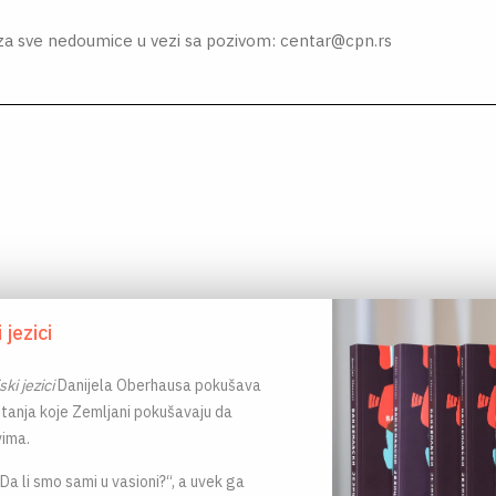
za sve nedoumice u vezi sa pozivom:
centar@cpn.rs
jezici
ki jezici
Danijela Oberhausa pokušava
itanja koje Zemljani pokušavaju da
ima.
„Da li smo sami u vasioni?“, a uvek ga