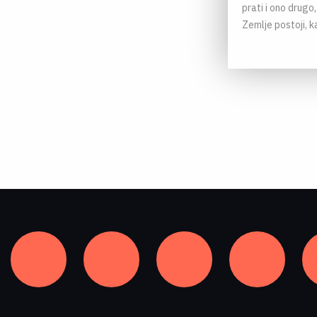
prati i ono drugo
Zemlje postoji, k