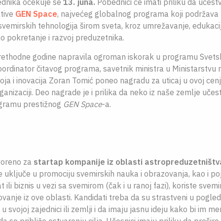
ednika očekuje se
13. juna.
Pobednici će imati priliku da učes
ative
GEN Space
, najvećeg globalnog programa koji podržava
 svemirskih tehnologija širom sveta, kroz umrežavanje, edukacij
o pokretanje i razvoj preduzetnika.
rethodne godine napravila ogroman iskorak u
programu Svets
oordinator čitavog programa,
savetnik ministra u Ministarstvu 
ja i inovacija Zoran Tomić poneo nagradu za uticaj u ovoj cen
nizaciji. Deo nagrade je i prilika da neko iz naše zemlje učes
gramu prestižnog
GEN Space
-a.
voreno za
startap kompanije iz oblasti astropreduzetništv
se uključe u promociju svemirskih nauka i obrazovanja, kao i po
 ili biznis u vezi sa svemirom (čak i u ranoj fazi), koriste svem
ovanje iz ove oblasti. Kandidati treba da su strastveni u pogle
 u svojoj zajednici ili zemlji i da imaju jasnu ideju kako bi im m