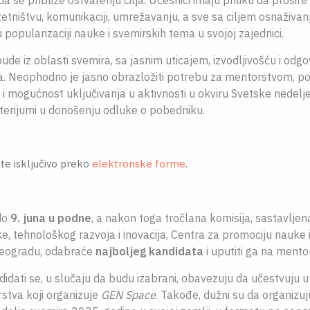
 se približe ostvarenju cilja. Učesnici imaju priliku da prošire 
etništvu, komunikaciji, umrežavanju, a sve sa ciljem osnaživanj
 popularizaciji nauke i svemirskih tema u svojoj zajednici.
bude iz oblasti svemira, sa jasnim uticajem, izvodljivošću i odg
. Neophodno je jasno obrazložiti potrebu za mentorstvom, pok
t i mogućnost uključivanja u aktivnosti u okviru Svetske nedelj
riterijumi u donošenju odluke o pobedniku.
ite isključivo preko
elektronske forme
.
do
9. juna u podne
, a nakon toga tročlana komisija, sastavlje
e, tehnološkog razvoja i inovacija, Centra za promociju nauke
Beogradu, odabraće
najboljeg kandidata
i uputiti ga na mento
andidati se, u slučaju da budu izabrani, obavezuju da učestvuju
tva koji organizuje
GEN Space
. Takođe, dužni su da organizu