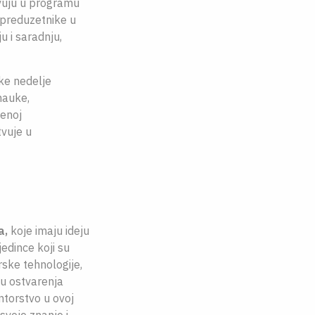
tvuju u programu
 preduzetnike u
u i saradnju,
ke nedelje
nauke,
jenoj
tvuje u
a,
koje imaju ideju
jedince koji su
irske tehnologije,
du ostvarenja
entorstvo u ovoj