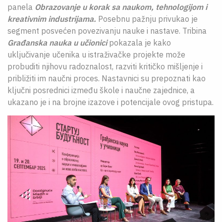
panela
Obrazovanje u korak sa naukom, tehnologijom i
kreativnim industrijama.
Posebnu pažnju privukao je
segment posvećen povezivanju nauke i nastave. Tribina
Građanska nauka u učionici
pokazala je kako
uključivanje učenika u istraživačke projekte može
probuditi njihovu radoznalost, razviti kritičko mišljenje i
približiti im naučni proces. Nastavnici su prepoznati kao
ključni posrednici između škole i naučne zajednice, a
ukazano je i na brojne izazove i potencijale ovog pristupa.