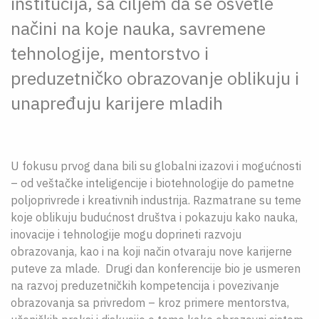
institucija, sa ciljem da se osvetle
načini na koje nauka, savremene
tehnologije, mentorstvo i
preduzetničko obrazovanje oblikuju i
unapređuju karijere mladih
U fokusu prvog dana bili su globalni izazovi i mogućnosti
– od veštačke inteligencije i biotehnologije do pametne
poljoprivrede i kreativnih industrija. Razmatrane su teme
koje oblikuju budućnost društva i pokazuju kako nauka,
inovacije i tehnologije mogu doprineti razvoju
obrazovanja, kao i na koji način otvaraju nove karijerne
puteve za mlade. Drugi dan konferencije bio je usmeren
na razvoj preduzetničkih kompetencija i povezivanje
obrazovanja sa privredom – kroz primere mentorstva,