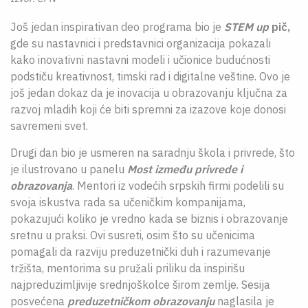
Još jedan inspirativan deo programa bio je
STEM up
pič,
gde su nastavnici i predstavnici organizacija pokazali
kako inovativni nastavni modeli i učionice budućnosti
podstiču kreativnost, timski rad i digitalne veštine. Ovo je
još jedan dokaz da je inovacija u obrazovanju ključna za
razvoj mladih koji će biti spremni za izazove koje donosi
savremeni svet.
Drugi dan bio je usmeren na saradnju škola i privrede, što
je ilustrovano u panelu
Most između privrede i
obrazovanja
. Mentori iz vodećih srpskih firmi podelili su
svoja iskustva rada sa učeničkim kompanijama,
pokazujući koliko je vredno kada se biznis i obrazovanje
sretnu u praksi. Ovi susreti, osim što su učenicima
pomagali da razviju preduzetnički duh i razumevanje
tržišta, mentorima su pružali priliku da inspirišu
najpreduzimljivije srednjoškolce širom zemlje. Sesija
posvećena
preduzetničkom obrazovanju
naglasila je