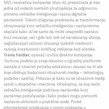
SAD i osnivačica kompanije
Walu AI,
prepoznata je kao
jedna od vodećih svetskih stručnjakinja za odgovornu
primenu veštačke inteligencije i razvoj digitalne
pismenosti. Tokom izlaganja predstavila je transformaciju
obrazovanja kroz veštačku inteligenciju i nastavnicima
ukazala kako
AI
ne samo da može unaprediti nastavu
kroz inovacije, već i gde leži rizik od narušavanja učenja,
naglašavajući važnost očuvanja ljudskih vrednosti i
razvoja kreativnosti i kritičkog mišljenja kod učenika.
Trevis Feldler,
osnivač i izvršni direktor kompanije
Techrow
, podelio je svoje iskustvo u izgradnji platforme
nastale iz stvarnih potreba edukatora i ukazao na tri sile
koje oblikuju budućnost obrazovnih medija – tehnologiju,
podatke i sadržaj. Prikazao je kako su se obrazovni mediji
razvili u dinamična i imerzivna
VR
iskustva, na koji način
veštačka inteligencija podržava nastavnike kroz
pametnije podučavanje i kako podaci mogu pretvoriti
nastavne aktivnosti u praktične uvide. Pored
informativnog predavanja o novim praksama u