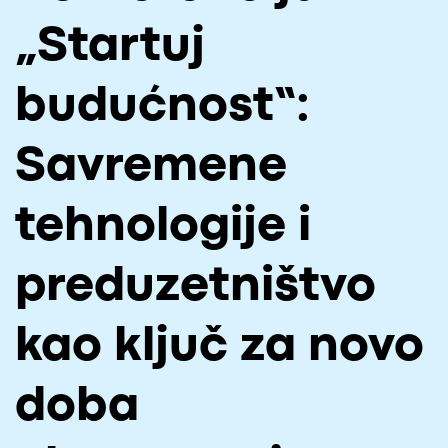
O NAMA
„Startuj
CPN
budućnost“:
ЋИР
Savremene
tehnologije i
preduzetništvo
kao ključ za novo
doba