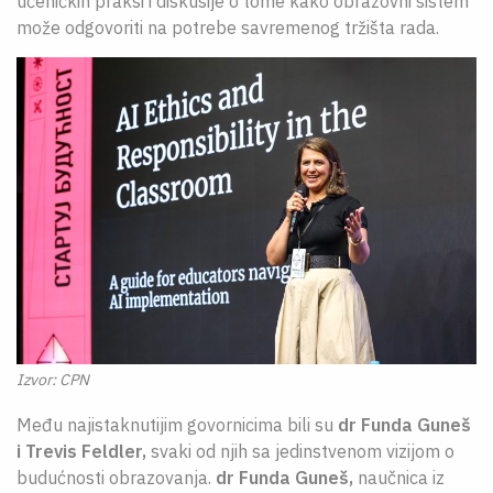
učeničkih praksi i diskusije o tome kako obrazovni sistem
može odgovoriti na potrebe savremenog tržišta rada.
Izvor: CPN
Među najistaknutijim govornicima bili su
dr Funda Guneš
i Trevis Feldler,
svaki od njih sa jedinstvenom vizijom o
budućnosti obrazovanja.
dr Funda Guneš,
naučnica iz