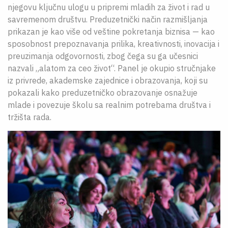
njegovu ključnu ulogu u pripremi mladih za život i rad u
savremenom društvu. Preduzetnički način razmišljanja
prikazan je kao više od veštine pokretanja biznisa — kao
sposobnost prepoznavanja prilika, kreativnosti, inovacija i
preuzimanja odgovornosti, zbog čega su ga učesnici
nazvali „alatom za ceo život“. Panel je okupio stručnjake
iz privrede, akademske zajednice i obrazovanja, koji su
pokazali kako preduzetničko obrazovanje osnažuje
mlade i povezuje školu sa realnim potrebama društva i
tržišta rada.