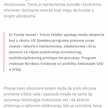
obrazovanju, Trevis je nastavnicima ponudio i konkretne,
otvorene i dostupne resurse koje mogu da koriste u
svojim učionicama.
Dr Funda Guneš i Trevis Feldler spadaju među eksperte
koji u okviru
US Speakers
programa prenose svoje
znanje i iskustvo nastavnicima, edukatorima i široj
javnosti sa ciljem podsticanja inovativnog,
multidisciplinarnog pristupa obrazovanju. Program
realizuje Nordeus fondacija uz podršku Ambasade SAD
u Srbiji.
Pitanje kako obrazovni sistem može da prati ubrzane
promene tržišta rada i osposobi mlade ne samo da
razumeju tehnologije budućnosti, već i da aktivno
učestvuju u njihovom oblikovanju, bilo je centralna tema