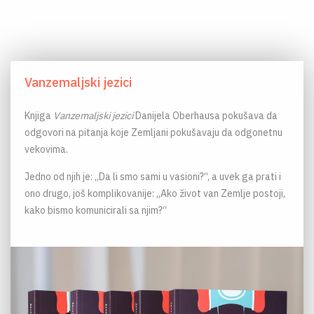
Vanzemaljski jezici
Knjiga
Vanzemaljski jezici
Danijela Oberhausa pokušava da
odgovori na pitanja koje Zemljani pokušavaju da odgonetnu
vekovima.
Jedno od njih je: „Da li smo sami u vasioni?“, a uvek ga prati i
ono drugo, još komplikovanije: „Ako život van Zemlje postoji,
kako bismo komunicirali sa njim?“