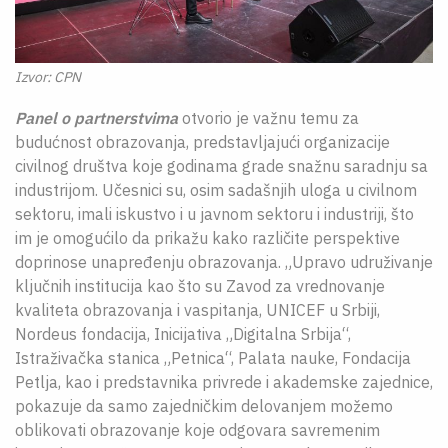
Izvor: CPN
Panel o partnerstvima
otvorio je važnu temu za
budućnost obrazovanja, predstavljajući organizacije
civilnog društva koje godinama grade snažnu saradnju sa
industrijom. Učesnici su, osim sadašnjih uloga u civilnom
sektoru, imali iskustvo i u javnom sektoru i industriji, što
im je omogućilo da prikažu kako različite perspektive
doprinose unapređenju obrazovanja. „Upravo udruživanje
ključnih institucija kao što su Zavod za vrednovanje
kvaliteta obrazovanja i vaspitanja, UNICEF u Srbiji,
Nordeus fondacija, Inicijativa „Digitalna Srbija“,
Istraživačka stanica „Petnica“, Palata nauke, Fondacija
Petlja, kao i predstavnika privrede i akademske zajednice,
pokazuje da samo zajedničkim delovanjem možemo
oblikovati obrazovanje koje odgovara savremenim