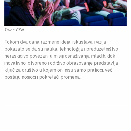
Izvor: CPN
Tokom dva dana razmene ideja, iskustava i vizija
pokazalo se da su nauka, tehnologija i preduzetništvo
neraskidivo povezani u misiji osnaživanja mladih, dok
inovativno, otvoreno i održivo obrazovanje predstavlja
ključ za društvo u kojem oni nisu samo pratioci, već
postaju nosioci i pokretači promena.