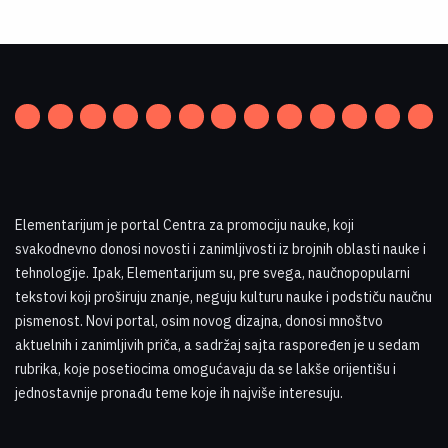
Elementarijum je portal Centra za promociju nauke
,
koji
svakodnevno donosi novosti i zanimljivosti iz brojnih oblasti nauke i
tehnologije. Ipak, Elementarijum su, pre svega, naučnopopularni
tekstovi koji proširuju znanje, neguju kulturu nauke i podstiču naučnu
pismenost. Novi portal, osim novog dizajna, donosi mnoštvo
aktuelnih i zanimljivih priča, a sadržaj sajta raspoređen je u sedam
rubrika, koje posetiocima omogućavaju da se lakše orijentišu i
jednostavnije pronađu teme koje ih najviše interesuju
.