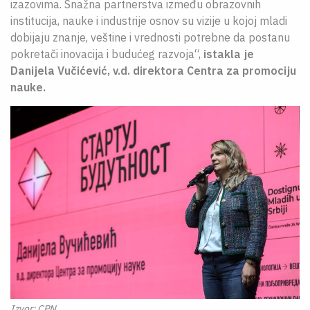
izazovima. Snažna partnerstva između obrazovnih
institucija, nauke i industrije osnov su vizije u kojoj mladi
dobijaju znanje, veštine i vrednosti potrebne da postanu
pokretači inovacija i budućeg razvoja“,
istakla je
Danijela Vučićević, v.d. direktora Centra za promociju
nauke.
Izvor: CPN