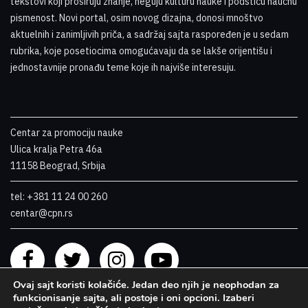
tekstovi koji proširuju znanje, neguju kulturu nauke i podstiču naučnu
pismenost. Novi portal, osim novog dizajna, donosi mnoštvo
aktuelnih i zanimljivih priča, a sadržaj sajta raspoređen je u sedam
rubrika, koje posetiocima omogućavaju da se lakše orijentišu i
jednostavnije pronađu teme koje ih najviše interesuju
.
Centar za promociju nauke
Ulica kralja Petra 46a
11158 Beograd, Srbija
tel: +381 11 24 00 260
centar@cpn.rs
Ovaj sajt koristi kolačiće. Jedan deo njih je neophodan za
funkcionisanje sajta, ali postoje i oni opcioni. Izaberi