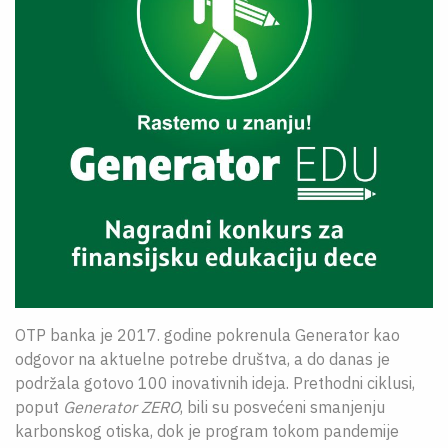
OTP banka je 2017. godine pokrenula Generator kao
odgovor na aktuelne potrebe društva, a do danas je
podržala gotovo 100 inovativnih ideja. Prethodni ciklusi,
poput
Generator ZERO
, bili su posvećeni smanjenju
karbonskog otiska, dok je program tokom pandemije