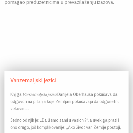
pomagao preduzetnicima u prevazilaženju izazova.
Vanzemaljski jezici
Knjiga
Vanzemaljski jezici
Danijela Oberhausa pokušava da
odgovori na pitanja koje Zemljani pokušavaju da odgonetnu
vekovima.
Jedno od njih je: „Da li smo sami u vasioni?“, a uvek ga prati i
ono drugo, još komplikovanije: „Ako život van Zemlje postoji,