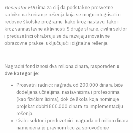
Generator EDU
ima za cilj da podstakne prosvetne
radnike na kreiranje rešenja koja se mogu integrisati u
redovne školske programe, kako kroz nastavu, tako i
kroz vannastavne aktivnosti. S druge strane, civilni sektor
i preduzetnici ohrabruju se da razvijaju inovativne
obrazovne prakse, uključujući i digitalna rešenja.
Nagradni fond iznosi dva miliona dinara, raspoređen
u
dve kategorije
:
Prosvetni radnici: nagrada od 200.000 dinara biće
dodeljena učiteljima, nastavnicima i profesorima
(kao fizičkim licima), dok će škola koja nominuje
projekat dobiti 800.000 dinara za implementaciju
rešenja.
Civilni sektor i preduzetnici: nagrada od milion dinara
namenjena je pravnom licu za sprovođenje