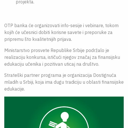
projekta.
OTP banka će organizovati info-sesije i vebinare, tokom
kojih će učesnici dobiti korisne savete i preporuke za
pripremu što kvalitetnijih prijava.
Ministarstvo prosvete Republike Srbije podržalo je
realizaciju konkursa, ističući njegov značaj za finansijsku
edukaciju učenika i pozitivan uticaj na društvo.
Strateški partner programa je organizacija Dostignuća
mladih u Srbiji, koja ima dugu tradiciju u oblasti finansijske
edukacije.