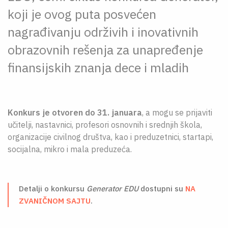
koji je ovog puta posvećen
nagrađivanju održivih i inovativnih
obrazovnih rešenja za unapređenje
finansijskih znanja dece i mladih
Konkurs je otvoren do 31. januara
, a mogu se prijaviti
učitelji, nastavnici, profesori osnovnih i srednjih škola,
organizacije civilnog društva, kao i preduzetnici, startapi,
socijalna, mikro i mala preduzeća.
Detalji o konkursu
Generator EDU
dostupni su
NA
ZVANIČNOM SAJTU
.