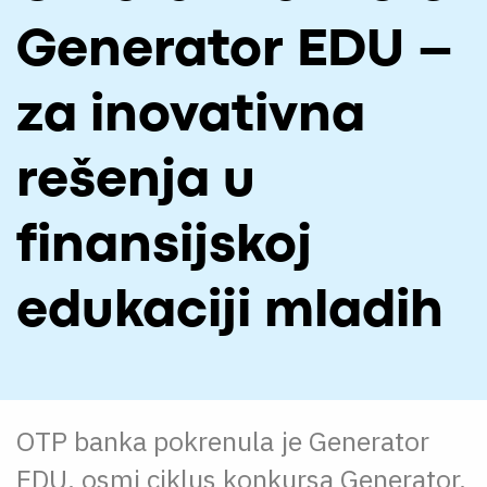
O NAMA
Generator EDU –
CPN
za inovativna
ЋИР
rešenja u
finansijskoj
edukaciji mladih
OTP banka pokrenula je Generator
EDU, osmi ciklus konkursa Generator,