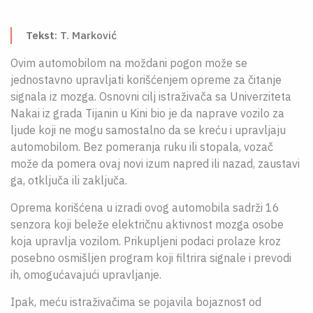
O NAMA
Tekst
: T. Marković
CPN
Ovim automobilom na moždani pogon može se
ЋИР
jednostavno upravljati korišćenjem opreme za čitanje
signala iz mozga. Osnovni cilj istraživača sa Univerziteta
Nakai iz grada Tijanin u Kini bio je da naprave vozilo za
ljude koji ne mogu samostalno da se kreću i upravljaju
automobilom. Bez pomeranja ruku ili stopala, vozač
može da pomera ovaj novi izum napred ili nazad, zaustavi
ga, otključa ili zaključa.
Oprema korišćena u izradi ovog automobila sadrži 16
senzora koji beleže električnu aktivnost mozga osobe
koja upravlja vozilom. Prikupljeni podaci prolaze kroz
posebno osmišljen program koji filtrira signale i prevodi
ih, omogućavajući upravljanje.
Ipak, meću istraživačima se pojavila bojaznost od