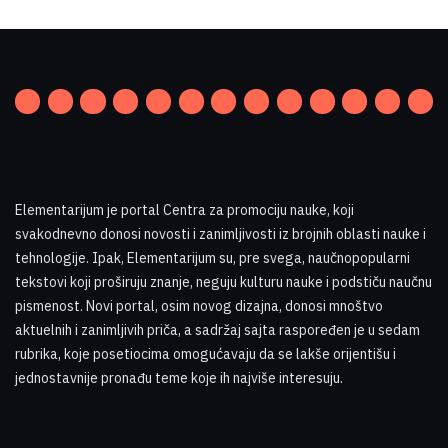
Elementarijum je portal Centra za promociju nauke
,
koji
svakodnevno donosi novosti i zanimljivosti iz brojnih oblasti nauke i
tehnologije. Ipak, Elementarijum su, pre svega, naučnopopularni
tekstovi koji proširuju znanje, neguju kulturu nauke i podstiču naučnu
pismenost. Novi portal, osim novog dizajna, donosi mnoštvo
aktuelnih i zanimljivih priča, a sadržaj sajta raspoređen je u sedam
rubrika, koje posetiocima omogućavaju da se lakše orijentišu i
jednostavnije pronađu teme koje ih najviše interesuju
.