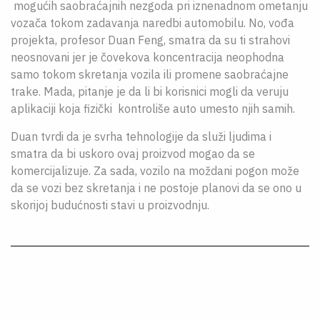
mogućih saobraćajnih nezgoda pri iznenadnom ometanju
vozača tokom zadavanja naredbi automobilu. No, vođa
projekta, profesor Duan Feng, smatra da su ti strahovi
neosnovani jer je čovekova koncentracija neophodna
samo tokom skretanja vozila ili promene saobraćajne
trake. Mada, pitanje je da li bi korisnici mogli da veruju
aplikaciji koja fizički kontroliše auto umesto njih samih.
Duan tvrdi da je svrha tehnologije da služi ljudima i
smatra da bi uskoro ovaj proizvod mogao da se
komercijalizuje. Za sada, vozilo na moždani pogon može
da se vozi bez skretanja i ne postoje planovi da se ono u
skorijoj budućnosti stavi u proizvodnju.