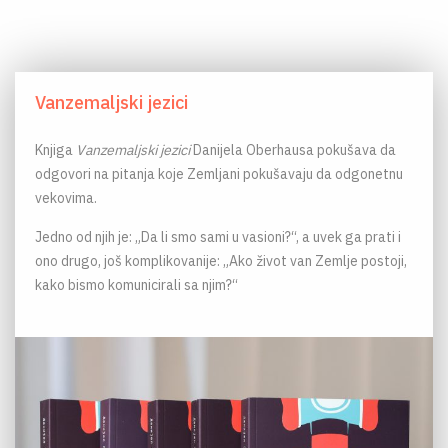
Vanzemaljski jezici
Knjiga
Vanzemaljski jezici
Danijela Oberhausa pokušava da
odgovori na pitanja koje Zemljani pokušavaju da odgonetnu
vekovima.
Jedno od njih je: „Da li smo sami u vasioni?“, a uvek ga prati i
ono drugo, još komplikovanije: „Ako život van Zemlje postoji,
kako bismo komunicirali sa njim?“