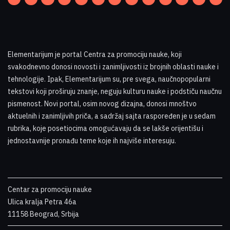
Elementarijum je portal Centra za promociju nauke
,
koji
svakodnevno donosi novosti i zanimljivosti iz brojnih oblasti nauke i
tehnologije. Ipak, Elementarijum su, pre svega, naučnopopularni
tekstovi koji proširuju znanje, neguju kulturu nauke i podstiču naučnu
pismenost. Novi portal, osim novog dizajna, donosi mnoštvo
aktuelnih i zanimljivih priča, a sadržaj sajta raspoređen je u sedam
rubrika, koje posetiocima omogućavaju da se lakše orijentišu i
jednostavnije pronađu teme koje ih najviše interesuju
.
Centar za promociju nauke
Ulica kralja Petra 46a
11158 Beograd, Srbija