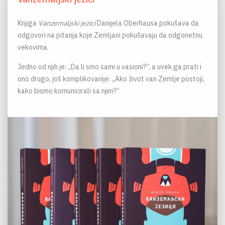
Knjiga
Vanzemaljski jezici
Danijela Oberhausa pokušava da
odgovori na pitanja koje Zemljani pokušavaju da odgonetnu
vekovima.
Jedno od njih je: „Da li smo sami u vasioni?“, a uvek ga prati i
ono drugo, još komplikovanije: „Ako život van Zemlje postoji,
kako bismo komunicirali sa njim?“