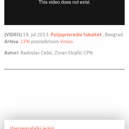
O NAMA
CPN
ЋИР
(VIDEO)
18. jul 2013.
Poljoprivredni fakultet
, Beograd
Arhiva
:
CPN
posredstvom
Vimeo
.
Autori
: Radoslav Ćebić, Zoran Stojičić CPN
Vanzemaljski jezici