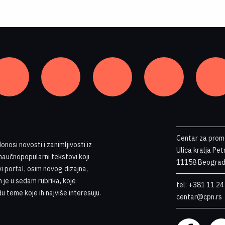
Centar za prom
nosi novosti i zanimljivosti iz
Ulica kralja Pe
 naučnopopularni tekstovi koji
11158 Beograd,
i portal, osim novog dizajna,
n je u sedam rubrika, koje
tel: +381 11 24
u teme koje ih najviše interesuju
.
centar@cpn.rs