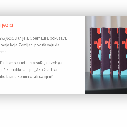
jezici
ki jezici
Danijela Oberhausa pokušava
itanja koje Zemljani pokušavaju da
ima.
„Da li smo sami u vasioni?“, a uvek ga
, još komplikovanije: „Ako život van
ako bismo komunicirali sa njim?“