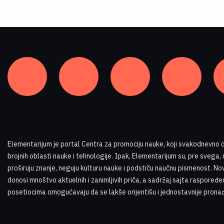
Elementarijum je portal Centra za promociju nauke
,
koji svakodnevno do
brojnih oblasti nauke i tehnologije. Ipak, Elementarijum su, pre svega,
proširuju znanje, neguju kulturu nauke i podstiču naučnu pismenost. Nov
donosi mnoštvo aktuelnih i zanimljivih priča, a sadržaj sajta raspoređe
posetiocima omogućavaju da se lakše orijentišu i jednostavnije pronađ