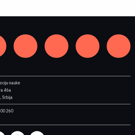
ociju nauke
tra 46a
 Srbija
 00 260