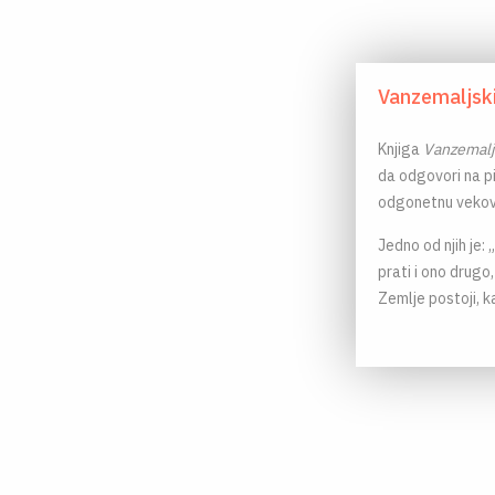
Vanzemaljski 
Knjiga
Vanzemaljs
da odgovori na p
odgonetnu vekov
Jedno od njih je: 
prati i ono drugo
Zemlje postoji, k