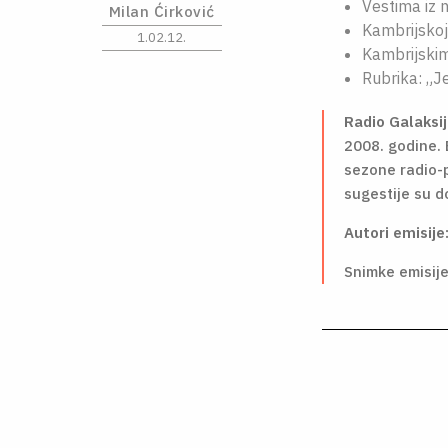
Vestima iz 
Milan Ćirković
Kambrijskoj
1.02.12.
Kambrijskim
Rubrika: „Je
Radio Galaksi
2008. godine. 
sezone radio-p
sugestije su d
Autori emisije
Snimke emisije