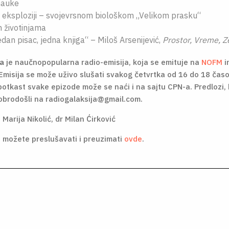
nauke
 eksploziji – svojevrsnom biološkom „Velikom prasku“
 životinjama
dan pisac, jedna knjiga“ – Miloš Arsenijević,
Prostor, Vreme, 
ja
je naučnopopularna radio-emisija, koja se emituje na
NOFM
i
Emisija se može uživo slušati svakog četvrtka od 16 do 18 časo
otkast svake epizode može se naći i na sajtu CPN-a. Predlozi, 
obrodošli na radiogalaksija@gmail.com.
:
Marija Nikolić, dr Milan Ćirković
 možete preslušavati i preuzimati
ovde
.