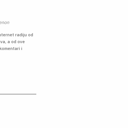
Zenon
nternet radiju od
va, a od ove
komentari i