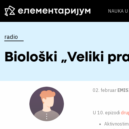
NAUKA U 
radio
Biološki „Veliki pr
02. februar
EMIS
U 10. epizodi
dru
Aktivnostim