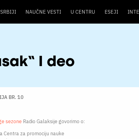
SRBIJI
NAUČNE VESTI
U CENTRU
ESEJI
INT
asak“ I deo
IJA BR. 10
ge sezone
Radio Galaksije govorimo o:
a Centra za promociju nauke