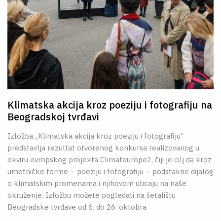
Klimatska akcija kroz poeziju i fotografiju na
Beogradskoj tvrđavi
Izložba „Klimatska akcija kroz poeziju i fotografiju“
predstavlja rezultat otvorenog konkursa realizovanog u
okviru evropskog projekta Climateurope2, čiji je cilj da kroz
umetničke forme – poeziju i fotografiju – podstakne dijalog
o klimatskim promenama i njihovom uticaju na naše
okruženje. Izložbu možete pogledati na šetalištu
Beogradske tvrđave od 6. do 26. oktobra