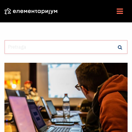
NAUKA U SRBIJI
NAUČNE VESTI
U CENTRU
ESEJI
INTERVJU
ELEMENTI
VIDEO
RADIO