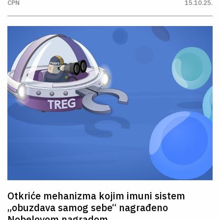
CPN
15.10.25.
Otkriće mehanizma kojim imuni sistem
„obuzdava samog sebe“ nagrađeno
Nobelovom nagradom