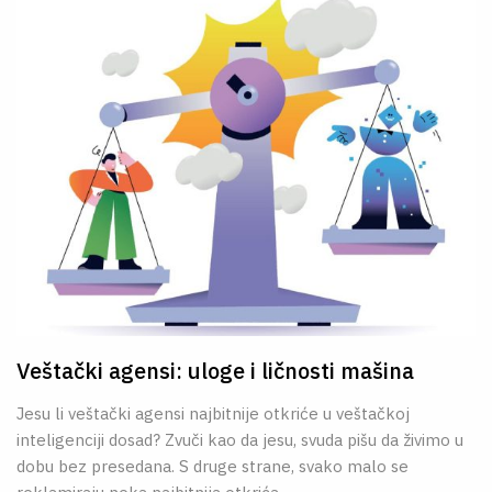
Veštački agensi: uloge i ličnosti mašina
Jesu li veštački agensi najbitnije otkriće u veštačkoj
inteligenciji dosad? Zvuči kao da jesu, svuda pišu da živimo u
dobu bez presedana. S druge strane, svako malo se