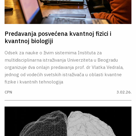
O NAMA
CPN
Predavanja posvećena kvantnoj fizici i
ЋИР
kvantnoj biologiji
Odsek za nauke o živim sistemima Instituta za
multidisciplinarna istraživanja Univerziteta u Beogradu
organizuje dva onlajn predavanja prof. dr Vlatka Vedrala,
jednog od vodećih svetskih istraživača u oblasti kvantne
fizike i kvantnih tehnologija
CPN
3.02.26.