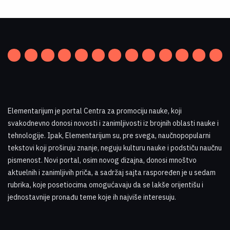
Elementarijum je portal Centra za promociju nauke
,
koji
svakodnevno donosi novosti i zanimljivosti iz brojnih oblasti nauke i
tehnologije. Ipak, Elementarijum su, pre svega, naučnopopularni
tekstovi koji proširuju znanje, neguju kulturu nauke i podstiču naučnu
pismenost. Novi portal, osim novog dizajna, donosi mnoštvo
aktuelnih i zanimljivih priča, a sadržaj sajta raspoređen je u sedam
rubrika, koje posetiocima omogućavaju da se lakše orijentišu i
jednostavnije pronađu teme koje ih najviše interesuju
.