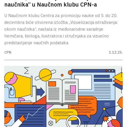
naučnika“ u Naučnom klubu CPN-a
U Naučnom klubu Centra za promociju nauke od 5. do 20.
decembra biće otvorena izložba „Vizuelizacija istraživanja:
okom naučnika“, nastala iz međunarodne saradnje
hemičara, biologa, ilustratora i stručnjaka za vizuelno
predstavljanje naučnih podataka
CPN
1.12.25.