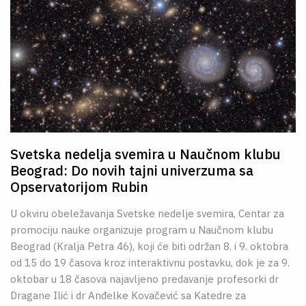
Svetska nedelja svemira u Naučnom klubu
Beograd: Do novih tajni univerzuma sa
Opservatorijom Rubin
U okviru obeležavanja Svetske nedelje svemira, Centar za
promociju nauke organizuje program u Naučnom klubu
Beograd (Kralja Petra 46), koji će biti održan 8. i 9. oktobra
od 15 do 19 časova kroz interaktivnu postavku, dok je za 9.
oktobar u 18 časova najavljeno predavanje profesorki dr
Dragane Ilić i dr Anđelke Kovačević sa Katedre za