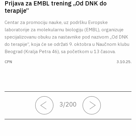
Prijava za EMBL trening „Od DNK do
terapije“
Centar za promociju nauke, uz podršku Evropske
laboratorije za molekularnu biologiju (EMBL), organizuje
specijalizovanu obuku za nastavnike pod nazivom „Od DNK
do terapije“, koja će se održati 9. oktobra u Naučnom klubu
Beograd (Kralja Petra 46), sa početkom u 13 časova.
CPN
3.10.25.
3
/
200