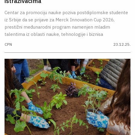
istraživačima
Centar za promociju nauke poziva postdiplomske studente
iz Srbije da se prijave za Merck Innovation Cup 2026,
prestižni međunarodni program namenjen mladim
talentima iz oblasti nauke, tehnologije i biznisa
CPN
23.12.25.