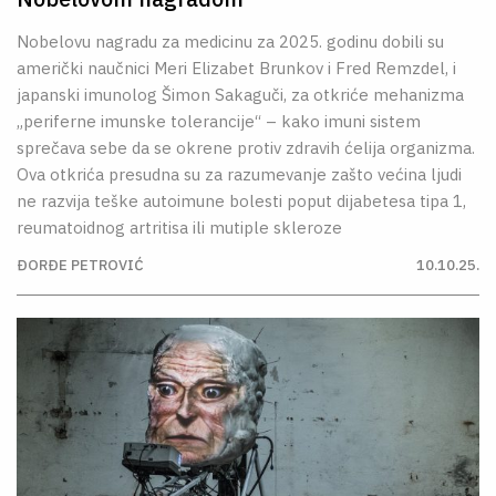
Nobelovu nagradu za medicinu za 2025. godinu dobili su
američki naučnici Meri Elizabet Brunkov i Fred Remzdel, i
japanski imunolog Šimon Sakaguči, za otkriće mehanizma
„periferne imunske tolerancije“ – kako imuni sistem
sprečava sebe da se okrene protiv zdravih ćelija organizma.
Ova otkrića presudna su za razumevanje zašto većina ljudi
ne razvija teške autoimune bolesti poput dijabetesa tipa 1,
reumatoidnog artritisa ili mutiple skleroze
ĐORĐE PETROVIĆ
10.10.25.