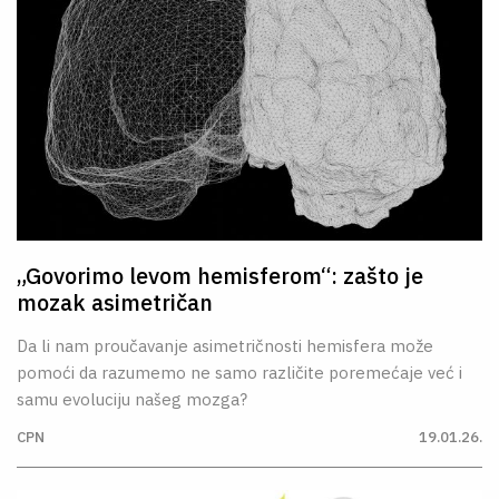
„Govorimo levom hemisferom“: zašto je
mozak asimetričan
Da li nam proučavanje asimetričnosti hemisfera može
pomoći da razumemo ne samo različite poremećaje već i
samu evoluciju našeg mozga?
CPN
19.01.26.