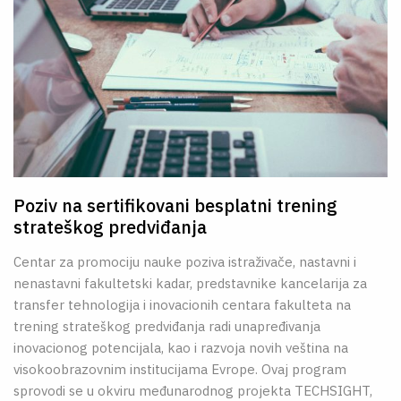
Poziv na sertifikovani besplatni trening
strateškog predviđanja
Centar za promociju nauke poziva istraživače, nastavni i
nenastavni fakultetski kadar, predstavnike kancelarija za
transfer tehnologija i inovacionih centara fakulteta na
trening strateškog predviđanja radi unapređivanja
inovacionog potencijala, kao i razvoja novih veština na
visokoobrazovnim institucijama Evrope. Ovaj program
sprovodi se u okviru međunarodnog projekta TECHSIGHT,