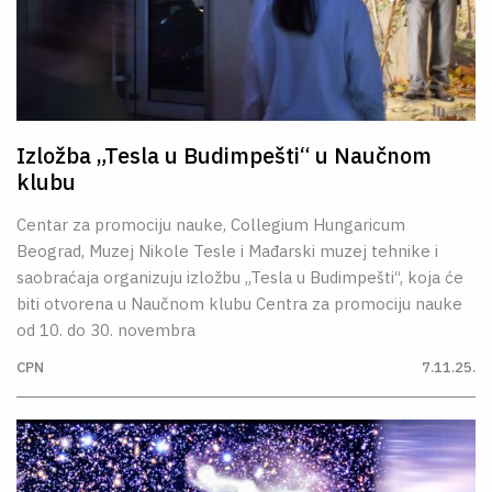
Izložba „Tesla u Budimpešti“ u Naučnom
klubu
Centar za promociju nauke, Collegium Hungaricum
Beograd, Muzej Nikole Tesle i Mađarski muzej tehnike i
saobraćaja organizuju izložbu „Tesla u Budimpešti“, koja će
biti otvorena u Naučnom klubu Centra za promociju nauke
od 10. do 30. novembra
CPN
7.11.25.