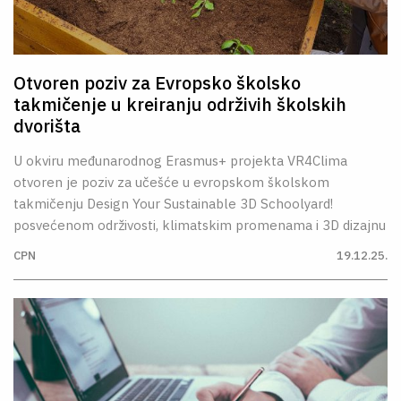
Otvoren poziv za Evropsko školsko
takmičenje u kreiranju održivih školskih
dvorišta
U okviru međunarodnog Erasmus+ projekta VR4Clima
otvoren je poziv za učešće u evropskom školskom
takmičenju Design Your Sustainable 3D Schoolyard!
posvećenom održivosti, klimatskim promenama i 3D dizajnu
CPN
19.12.25.