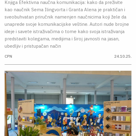
Knjiga Efektivna naučna komunikacija: kako da preživite
kao naučnik Sema Ilingvorta i Granta Alena je praktičan i
sveobuhvatan priručnik namenjen naučnicima koji žele da
unaprede svoje komunikacijske veštine. Autori nude brojne
ideje i savete istraživačima o tome kako svoja istraživanja
predstaviti kolegama, medijima i široj javnosti na jasan,
ubedljiv i pristupačan način
CPN
24.10.25.