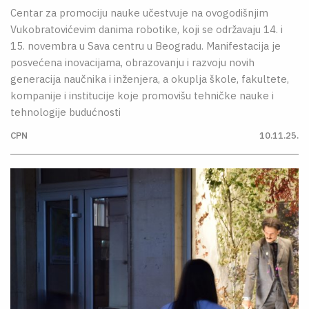
Centar za promociju nauke učestvuje na ovogodišnjim
Vukobratovićevim danima robotike, koji se održavaju 14. i
15. novembra u Sava centru u Beogradu. Manifestacija je
posvećena inovacijama, obrazovanju i razvoju novih
generacija naučnika i inženjera, a okuplja škole, fakultete,
kompanije i institucije koje promovišu tehničke nauke i
tehnologije budućnosti
CPN
10.11.25.